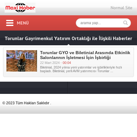
Normal Site
MENÜ
Torunlar Gayrimenkul Yatırım Ortaklığı ile İlişkili Haberler
Torunlar GYO ve Biletinial Arasında Etkinlik
Salonlarının İşletmesi İçin İşbirliği
22 Mart 2024 -
00:04
Biletinial, 2024 yılına yeni yatırımlar ve işbirlikleriyle hızlı
başladı. Biletinial, yerli AVM yatırımcısı Torunlar ...
© 2023 Tüm Hakları Saklıdır .