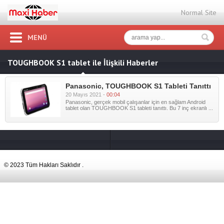
Normal Site
MENÜ
TOUGHBOOK S1 tablet ile İlişkili Haberler
Panasonic, TOUGHBOOK S1 Tableti Tanıttı
20 Mayıs 2021 -
00:04
Panasonic, gerçek mobil çalışanlar için en sağlam Android
tablet olan TOUGHBOOK S1 tableti tanıttı. Bu 7 inç ekranlı ...
© 2023 Tüm Hakları Saklıdır .