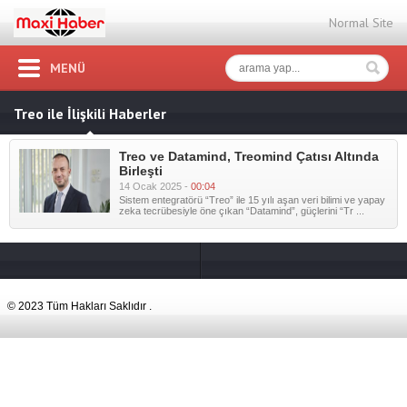
Normal Site
MENÜ
Treo ile İlişkili Haberler
Treo ve Datamind, Treomind Çatısı Altında
Birleşti
14 Ocak 2025 -
00:04
Sistem entegratörü “Treo” ile 15 yılı aşan veri bilimi ve yapay
zeka tecrübesiyle öne çıkan “Datamind”, güçlerini “Tr ...
© 2023 Tüm Hakları Saklıdır .