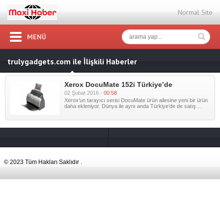
Normal Site
MENÜ
trulygadgets.com ile İlişkili Haberler
Xerox DocuMate 152i Türkiye’de
02 Şubat 2016 -
00:58
Xerox’un tarayıcı serisi DocuMate ürün ailesine yeni bir ürün
daha ekleniyor. Dünya ile aynı anda Türkiye’de de satış ...
© 2023 Tüm Hakları Saklıdır .