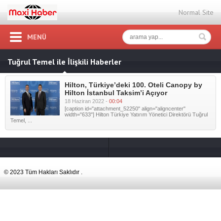
Normal Site
MENÜ
Tuğrul Temel ile İlişkili Haberler
Hilton, Türkiye’deki 100. Oteli Canopy by
Hilton İstanbul Taksim’i Açıyor
18 Haziran 2022 -
00:04
[caption id="attachment_52250" align="aligncenter"
width="633"] Hilton Türkiye Yatırım Yönetici Direktörü Tuğrul
Temel, ...
© 2023 Tüm Hakları Saklıdır .