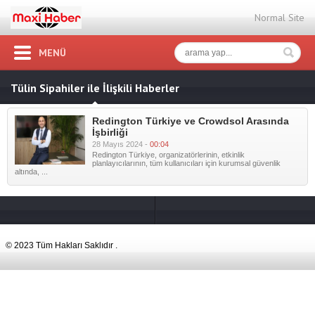
Normal Site
MENÜ
Tülin Sipahiler ile İlişkili Haberler
Redington Türkiye ve Crowdsol Arasında
İşbirliği
28 Mayıs 2024 -
00:04
Redington Türkiye, organizatörlerinin, etkinlik
planlayıcılarının, tüm kullanıcıları için kurumsal güvenlik
altında, ...
© 2023 Tüm Hakları Saklıdır .