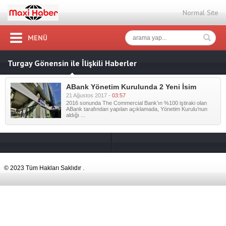
Normal Site
MENÜ
Turgay Gönensin ile İlişkili Haberler
ABank Yönetim Kurulunda 2 Yeni İsim
21 Ağustos 2017 -
03:57
2016 sonunda The Commercial Bank’ın %100 iştiraki olan
ABank tarafından yapılan açıklamada, Yönetim Kurulu’nun
aldığı ...
© 2023 Tüm Hakları Saklıdır .