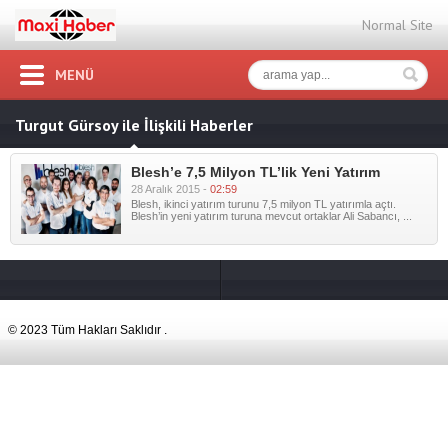
Normal Site
MENÜ
Turgut Gürsoy ile İlişkili Haberler
Blesh’e 7,5 Milyon TL’lik Yeni Yatırım
28 Aralık 2015 -
02:59
Blesh, ikinci yatırım turunu 7,5 milyon TL yatırımla açtı.
Blesh’in yeni yatırım turuna mevcut ortaklar Ali Sabancı, ...
© 2023 Tüm Hakları Saklıdır .