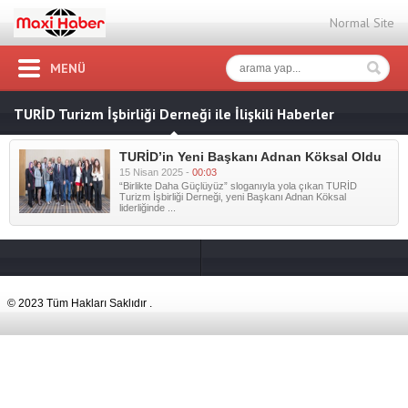
Normal Site
MENÜ
TURİD Turizm İşbirliği Derneği ile İlişkili Haberler
TURİD’in Yeni Başkanı Adnan Köksal Oldu
15 Nisan 2025 -
00:03
“Birlikte Daha Güçlüyüz” sloganıyla yola çıkan TURİD
Turizm İşbirliği Derneği, yeni Başkanı Adnan Köksal
liderliğinde ...
© 2023 Tüm Hakları Saklıdır .