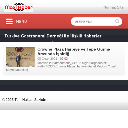
Normal Site
MENÜ
Türkiye Gastronomi Derneği ile İlişkili Haberler
Crowne Plaza Harbiye ve Tepe Gurme
Arasında İşbirliği
08 Ocak 2021 -
00:03
[caption id="attachment_44901" align="aligncenter"
width="633"] Crowne Plaza Harbiye Genel Müdürü Yusuf
Mayda[/caption] ...
© 2023 Tüm Hakları Saklıdır .