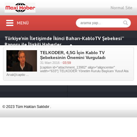
Normal Site
MENÜ
Türkiye’nin İletişimde İkinci Baharı-KabloTV Şebekesi’’
Raporu ile İlişkili Haberler
TELKODER, 4,5G İçin Kablo TV
Şebekesinin Önemini Vurguladı
31 Mart 2016 -
03:59
[caption id="attachment_13982" align="aligncenter"
width="633"] TELKODER Yönetim Kurulu Başkanı Yusuf Ata
Arıak[/captio ...
© 2023 Tüm Hakları Saklıdır .