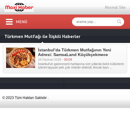
Normal Site
MENÜ
Türkmen Mutfağı ile İlişkili Haberler
İstanbul’da Türkmen Mutfağının Yeni
Adresi: SamsaLand Küçükçekmece
16 Haziran 2026 -
00:04
İstanbul’un gastronomi haritasına son yıllarda farklı kültürlerin
izlerini taşıyan pek çok mekân eklendi. Ancak bazı ...
© 2023 Tüm Hakları Saklıdır .