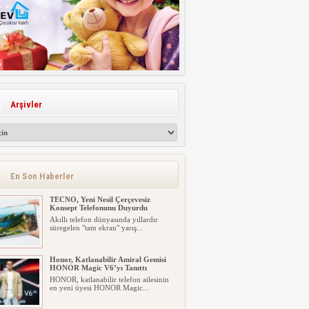
Arşivler
En Son Haberler
TECNO, Yeni Nesil Çerçevesiz
Konsept Telefonunu Duyurdu
Akıllı telefon dünyasında yıllardır
süregelen "tam ekran" yarış...
Honor, Katlanabilir Amiral Gemisi
HONOR Magic V6’yı Tanıttı
HONOR, katlanabilir telefon ailesinin
en yeni üyesi HONOR Magic...