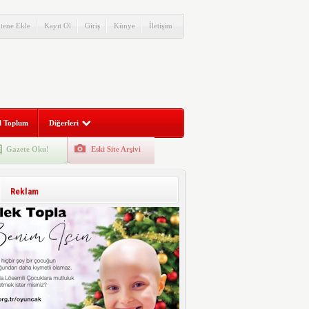
itene Ekle
Kayıt Ol
Giriş
Künye
İletişim
l Toplum
Diğerleri
Gazete Oku!
Eski Site Arşivi
Reklam