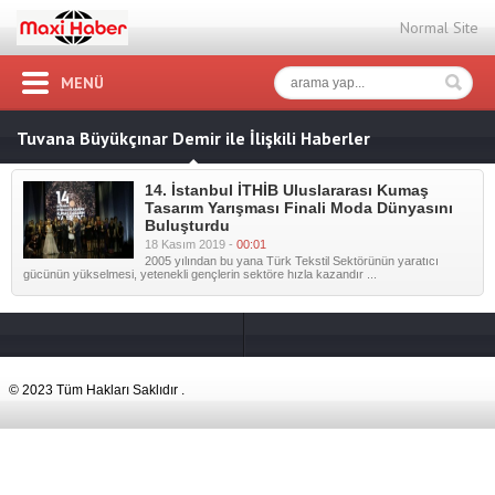
Normal Site
MENÜ
Tuvana Büyükçınar Demir ile İlişkili Haberler
14. İstanbul İTHİB Uluslararası Kumaş
Tasarım Yarışması Finali Moda Dünyasını
Buluşturdu
18 Kasım 2019 -
00:01
2005 yılından bu yana Türk Tekstil Sektörünün yaratıcı
gücünün yükselmesi, yetenekli gençlerin sektöre hızla kazandır ...
© 2023 Tüm Hakları Saklıdır .