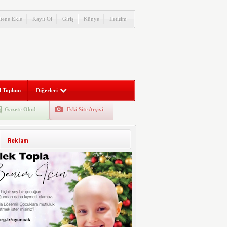
itene Ekle
Kayıt Ol
Giriş
Künye
İletişim
l Toplum
Diğerleri
Gazete Oku!
Eski Site Arşivi
Reklam