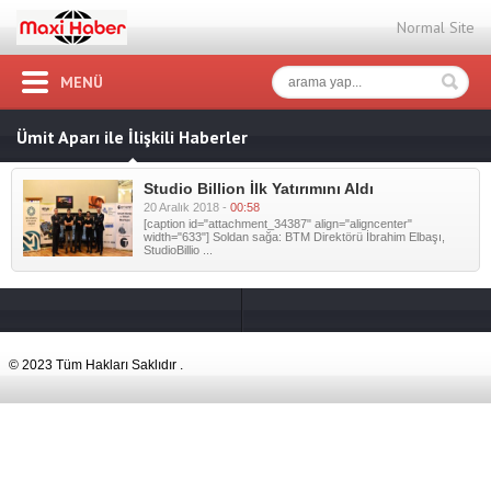
Normal Site
MENÜ
Ümit Aparı ile İlişkili Haberler
Studio Billion İlk Yatırımını Aldı
20 Aralık 2018 -
00:58
[caption id="attachment_34387" align="aligncenter"
width="633"] Soldan sağa: BTM Direktörü İbrahim Elbaşı,
StudioBillio ...
© 2023 Tüm Hakları Saklıdır .