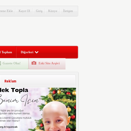
itene Ekle
Kayıt Ol
Giriş
Künye
İletişim
l Toplum
Diğerleri
Gazete Oku!
Eski Site Arşivi
Reklam