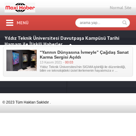
Normal Site
MENÜ
Yıldız Teknik Üniversitesi Davutpaşa Kampüsü Tarihi
Hamam ile İlişkili Haberler
“Yarının Dünyasına İvmeyle” Çağdaş Sanat
Karma Sergisi Açıldı
13 Kasım 2021 -
00:03
Yıldız Teknik Üniversitesi’nin SIGMA işbirliği ile düzenlediği,
bilim ve teknolojideki üstel ilerlemenin hayatımıza v ...
© 2023 Tüm Hakları Saklıdır .