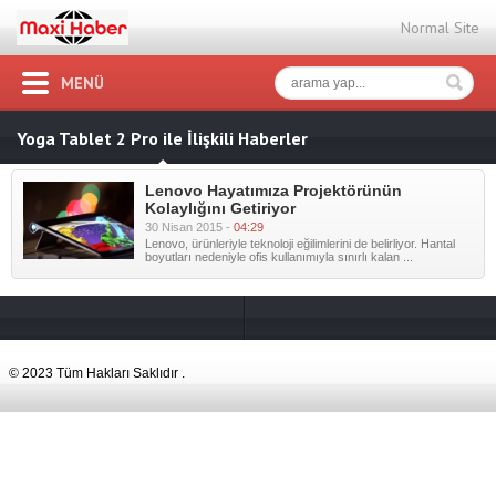
Normal Site
MENÜ
Yoga Tablet 2 Pro ile İlişkili Haberler
Lenovo Hayatımıza Projektörünün
Kolaylığını Getiriyor
30 Nisan 2015 -
04:29
Lenovo, ürünleriyle teknoloji eğilimlerini de belirliyor. Hantal
boyutları nedeniyle ofis kullanımıyla sınırlı kalan ...
© 2023 Tüm Hakları Saklıdır .