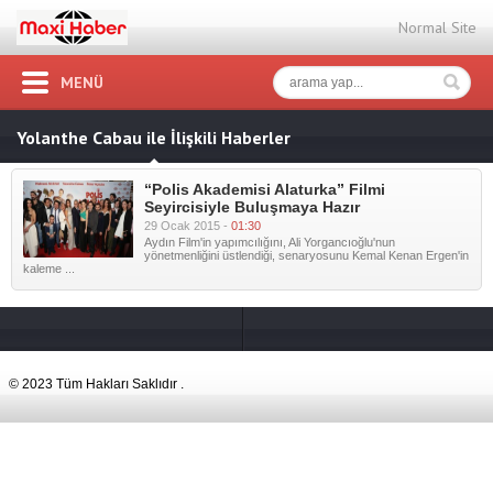
Normal Site
MENÜ
Yolanthe Cabau ile İlişkili Haberler
“Polis Akademisi Alaturka” Filmi
Seyircisiyle Buluşmaya Hazır
29 Ocak 2015 -
01:30
Aydın Film'in yapımcılığını, Ali Yorgancıoğlu'nun
yönetmenliğini üstlendiği, senaryosunu Kemal Kenan Ergen'in
kaleme ...
© 2023 Tüm Hakları Saklıdır .