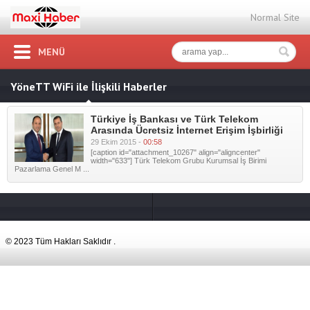
Normal Site
MENÜ
YöneTT WiFi ile İlişkili Haberler
Türkiye İş Bankası ve Türk Telekom
Arasında Ücretsiz İnternet Erişim İşbirliği
29 Ekim 2015 -
00:58
[caption id="attachment_10267" align="aligncenter"
width="633"] Türk Telekom Grubu Kurumsal İş Birimi
Pazarlama Genel M ...
© 2023 Tüm Hakları Saklıdır .