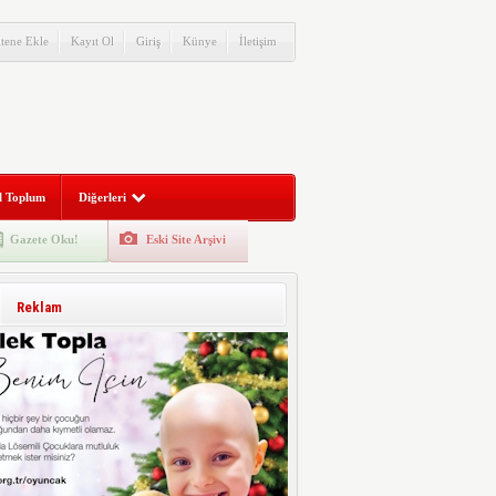
itene Ekle
Kayıt Ol
Giriş
Künye
İletişim
l Toplum
Diğerleri
Gazete Oku!
Eski Site Arşivi
Reklam