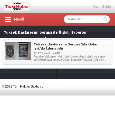
Normal Site
MENÜ
Yüksek Baskıresim Sergisi ile İlişkili Haberler
Yüksek Baskıresim Sergisi Şile Galeri
Işık’da İzlenebilir
30 Eylül 2015 -
01:55
Feyziye Mektepleri Vakfı Işık Üniversitesi, kültür ve sanat
etkinlikleri kapsamında Güzel Sanatlar Fakültesi Öğretim ...
© 2023 Tüm Hakları Saklıdır .