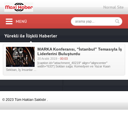
Normal Site
MENÜ
Yürekli ile İlişkili Haberler
MARKA Konferansı, “İstanbul” Temasıyla İş
Liderlerini Buluşturdu
20 Aralık 2019 -
00:03
[caption id="attachment_40219" align="aligncenter"
width="633"] Soldan sağa: Komedyen ve Yazar Kaan
Sekban, İş İnsanlar ...
© 2023 Tüm Hakları Saklıdır .