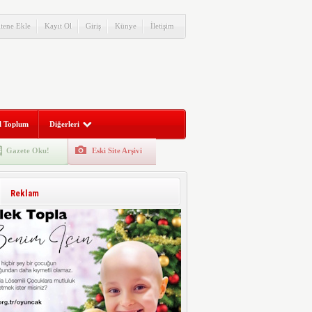
itene Ekle
Kayıt Ol
Giriş
Künye
İletişim
l Toplum
Diğerleri
Gazete Oku!
Eski Site Arşivi
Reklam