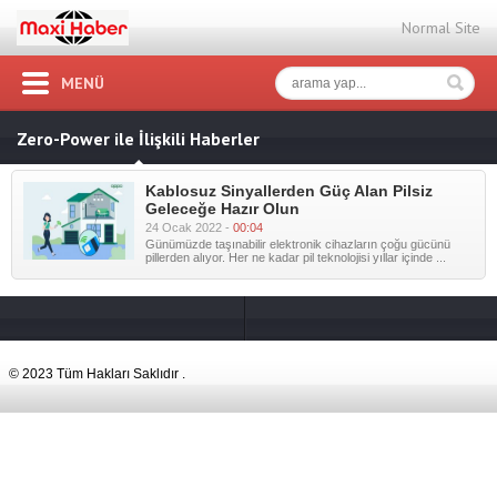
Normal Site
MENÜ
Zero-Power ile İlişkili Haberler
Kablosuz Sinyallerden Güç Alan Pilsiz
Geleceğe Hazır Olun
24 Ocak 2022 -
00:04
Günümüzde taşınabilir elektronik cihazların çoğu gücünü
pillerden alıyor. Her ne kadar pil teknolojisi yıllar içinde ...
© 2023 Tüm Hakları Saklıdır .