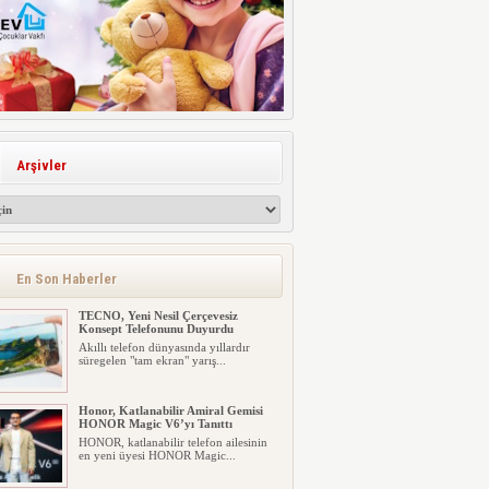
Arşivler
En Son Haberler
TECNO, Yeni Nesil Çerçevesiz
Konsept Telefonunu Duyurdu
Akıllı telefon dünyasında yıllardır
süregelen "tam ekran" yarış...
Honor, Katlanabilir Amiral Gemisi
HONOR Magic V6’yı Tanıttı
HONOR, katlanabilir telefon ailesinin
en yeni üyesi HONOR Magic...