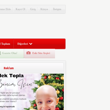
itene Ekle
Kayıt Ol
Giriş
Künye
İletişim
l Toplum
Diğerleri
Gazete Oku!
Eski Site Arşivi
Reklam