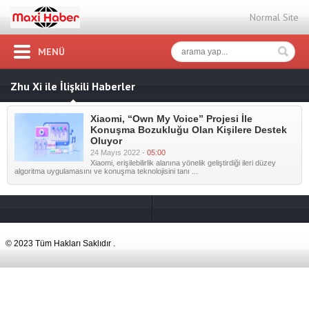
Normal Site
MENÜ
Zhu Xi ile İlişkili Haberler
Xiaomi, “Own My Voice” Projesi İle
Konuşma Bozukluğu Olan Kişilere Destek
Oluyor
24 Mayıs 2022 -
05:00
Xiaomi, erişilebilirlik alanına yönelik geliştirdiği ileri düzey
algoritma uygulamasını ve konuşma teknolojisini tanı ...
© 2023 Tüm Hakları Saklıdır .