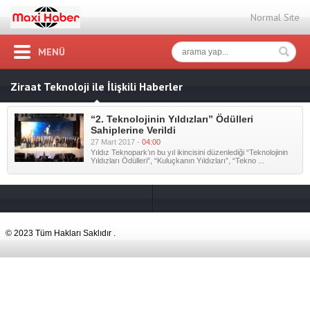
Normal Site
MENÜ
Ziraat Teknoloji ile İlişkili Haberler
“2. Teknolojinin Yıldızları” Ödülleri
Sahiplerine Verildi
27 Mart 2017 -
04:00
Yıldız Teknopark’ın bu yıl ikincisini düzenlediği “Teknolojinin
Yıldızları Ödülleri”, “Kuluçkanın Yıldızları”, “Tekno ...
© 2023 Tüm Hakları Saklıdır .