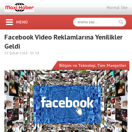
Normal Site
MENÜ
Facebook Video Reklamlarına Yenilikler
Geldi
15 Şubat 2016 -
01:58
Bilişim ve Teknoloji
,
Tüm Manşetler