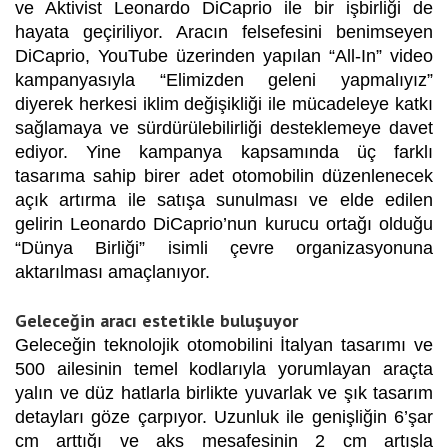
ve Aktivist Leonardo DiCaprio ile bir işbirliği de
hayata geçiriliyor. Aracın felsefesini benimseyen
DiCaprio, YouTube üzerinden yapılan “All-In” video
kampanyasıyla “Elimizden geleni yapmalıyız”
diyerek herkesi iklim değişikliği ile mücadeleye katkı
sağlamaya ve sürdürülebilirliği desteklemeye davet
ediyor. Yine kampanya kapsamında üç farklı
tasarıma sahip birer adet otomobilin düzenlenecek
açık artırma ile satışa sunulması ve elde edilen
gelirin Leonardo DiCaprio’nun kurucu ortağı olduğu
“Dünya Birliği” isimli çevre organizasyonuna
aktarılması amaçlanıyor.
Geleceğin aracı estetikle buluşuyor
Geleceğin teknolojik otomobilini İtalyan tasarımı ve
500 ailesinin temel kodlarıyla yorumlayan araçta
yalın ve düz hatlarla birlikte yuvarlak ve şık tasarım
detayları göze çarpıyor. Uzunluk ile genişliğin 6’şar
cm arttığı ve aks mesafesinin 2 cm artışla