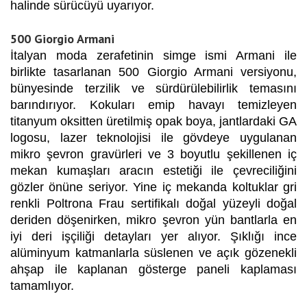
halinde sürücüyü uyarıyor.
500 Giorgio Armani
İtalyan moda zerafetinin simge ismi Armani ile
birlikte tasarlanan 500 Giorgio Armani versiyonu,
bünyesinde terzilik ve sürdürülebilirlik temasını
barındırıyor. Kokuları emip havayı temizleyen
titanyum oksitten üretilmiş opak boya, jantlardaki GA
logosu, lazer teknolojisi ile gövdeye uygulanan
mikro şevron gravürleri ve 3 boyutlu şekillenen iç
mekan kumaşları aracın estetiği ile çevreciliğini
gözler önüne seriyor. Yine iç mekanda koltuklar gri
renkli Poltrona Frau sertifikalı doğal yüzeyli doğal
deriden döşenirken, mikro şevron yün bantlarla en
iyi deri işçiliği detayları yer alıyor. Şıklığı ince
alüminyum katmanlarla süslenen ve açık gözenekli
ahşap ile kaplanan gösterge paneli kaplaması
tamamlıyor.