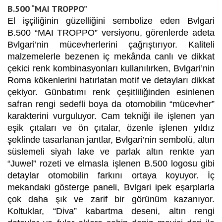
B.500 “MAI TROPPO”
El işçiliğinin güzelliğini sembolize eden Bvlgari
B.500 “MAI TROPPO” versiyonu, görenlerde adeta
Bvlgari’nin mücevherlerini çağrıştırıyor. Kaliteli
malzemelerle bezenen iç mekânda canlı ve dikkat
çekici renk kombinasyonları kullanılırken, Bvlgari’nin
Roma kökenlerini hatırlatan motif ve detayları dikkat
çekiyor. Günbatımı renk çeşitliliğinden esinlenen
safran rengi sedefli boya da otomobilin “mücevher”
karakterini vurguluyor. Cam tekniği ile işlenen yan
eşik çıtaları ve ön çıtalar, özenle işlenen yıldız
şeklinde tasarlanan jantlar, Bvlgari’nin sembolü, altın
süslemeli siyah lake ve parlak altın renkte yan
“Juwel” rozeti ve elmasla işlenen B.500 logosu gibi
detaylar otomobilin farkını ortaya koyuyor. İç
mekandaki gösterge paneli, Bvlgari ipek eşarplarla
çok daha şık ve zarif bir görünüm kazanıyor.
Koltuklar, “Diva” kabartma deseni, altın rengi