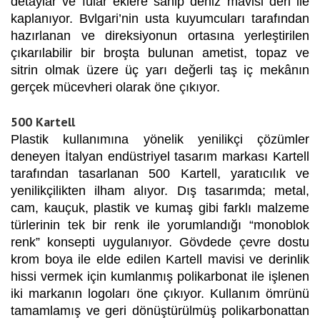
detaylar ve fular eklere sahip deniz mavisi deri ile
kaplanıyor. Bvlgari’nin usta kuyumcuları tarafından
hazırlanan ve direksiyonun ortasına yerleştirilen
çıkarılabilir bir broşta bulunan ametist, topaz ve
sitrin olmak üzere üç yarı değerli taş iç mekânın
gerçek mücevheri olarak öne çıkıyor.
500 Kartell
Plastik kullanımına yönelik yenilikçi çözümler
deneyen İtalyan endüstriyel tasarım markası Kartell
tarafından tasarlanan 500 Kartell, yaratıcılık ve
yenilikçilikten ilham alıyor. Dış tasarımda; metal,
cam, kauçuk, plastik ve kumaş gibi farklı malzeme
türlerinin tek bir renk ile yorumlandığı “monoblok
renk” konsepti uygulanıyor. Gövdede çevre dostu
krom boya ile elde edilen Kartell mavisi ve derinlik
hissi vermek için kumlanmış polikarbonat ile işlenen
iki markanın logoları öne çıkıyor. Kullanım ömrünü
tamamlamış ve geri dönüştürülmüş polikarbonattan