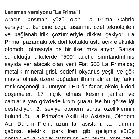
Lansman versiyonu “La Prima” !
Aracın lansman yüzü olan La Prima Cabrio
versiyonu, kendine özgü tasarımı, özel teknolojileri
ve bağlanabilirlik çözümleriyle dikkat çekiyor. La
Prima, pazardaki tek dört koltuklu üstü açık elektrikli
otomobil olmasıyla da bir ilke imza atıyor. Satışa
sunulduğu ülkelerde “500” adetle sınırlandırılmış
sayıda yer alacak olan yeni Fiat 500 La Prima’da;
metalik mineral grisi, sedefli okyanus yeşili ve gök
mavisi olmak üzere doğadan ilham alınan üç farklı
renk seçeneği bulunuyor. LED ön farlar, ekolojik deri
döşemeler, 17 inçlik elmas kesimli jantlar ve
camlarla yan gövdede krom çıtalar ise bu görselliği
destekliyor. 2. seviye otonom sürüş özelliklerinin
bulunduğu La Prima’da Akıllı Hız Asistanı, Otonom
Acil Durum Freni, uzun far asistanı, acil durum
çağrısı, elektrikli park freni gibi gelişmiş sürüş
destek ve güvenlik sistemleri yer alıyor. Yeni bilgi-