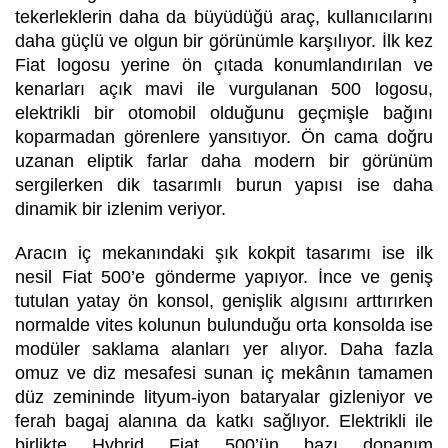
tekerleklerin daha da büyüdüğü araç, kullanıcılarını
daha güçlü ve olgun bir görünümle karşılıyor. İlk kez
Fiat logosu yerine ön çıtada konumlandırılan ve
kenarları açık mavi ile vurgulanan 500 logosu,
elektrikli bir otomobil olduğunu geçmişle bağını
koparmadan görenlere yansıtıyor. Ön cama doğru
uzanan eliptik farlar daha modern bir görünüm
sergilerken dik tasarımlı burun yapısı ise daha
dinamik bir izlenim veriyor.
Aracın iç mekanındaki şık kokpit tasarımı ise ilk
nesil Fiat 500’e gönderme yapıyor. İnce ve geniş
tutulan yatay ön konsol, genişlik algısını arttırırken
normalde vites kolunun bulunduğu orta konsolda ise
modüler saklama alanları yer alıyor. Daha fazla
omuz ve diz mesafesi sunan iç mekânın tamamen
düz zemininde lityum-iyon bataryalar gizleniyor ve
ferah bagaj alanına da katkı sağlıyor. Elektrikli ile
birlikte Hybrid Fiat 500’ün bazı donanım