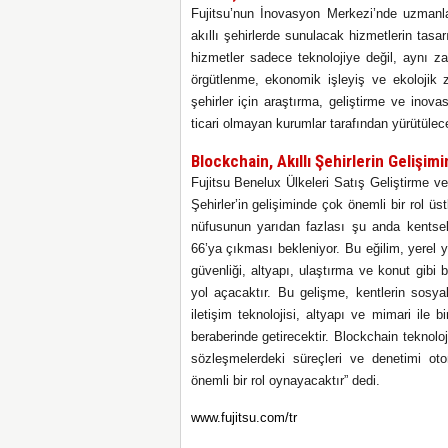
Fujitsu’nun İnovasyon Merkezi’nde uzmanlaş
akıllı şehirlerde sunulacak hizmetlerin tasa
hizmetler sadece teknolojiye değil, aynı z
örgütlenme, ekonomik işleyiş ve ekolojik
şehirler için araştırma, geliştirme ve inov
ticari olmayan kurumlar tarafından yürütülece
Blockchain, Akıllı Şehirlerin Gelişi
Fujitsu Benelux Ülkeleri Satış Geliştirme ve
Şehirler’in gelişiminde çok önemli bir rol üs
nüfusunun yarıdan fazlası şu anda kentse
66’ya çıkması bekleniyor. Bu eğilim, yerel 
güvenliği, altyapı, ulaştırma ve konut gib
yol açacaktır. Bu gelişme, kentlerin sosya
iletişim teknolojisi, altyapı ve mimari ile 
beraberinde getirecektir. Blockchain teknolo
sözleşmelerdeki süreçleri ve denetimi ot
önemli bir rol oynayacaktır”
dedi.
www.fujitsu.com/tr