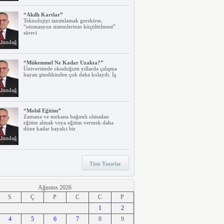
“Akıllı Kartlar”
Teknolojiyi tanımlamak gerekirse,
“otomasyon sistemlerinin küçültülmesi”
süreci
ltındağ
“Mükemmel Ne Kadar Uzakta?”
Üniversitede okuduğum yıllarda çalışma
hayatı şimdikinden çok daha kolaydı. İş
ltındağ
“Mobil Eğitim”
Zamana ve mekana bağımlı olmadan
eğitim almak veya eğitim vermek daha
düne kadar hayalci bir
ltındağ
“Teknoloji, Hızlı Tren ve İrem…”
Tüm Yazarlar
Belki dikkatinizi çekmiştir. Türkiye’nin ilk
hızlı treni Ankara – Eskişehir
ltındağ
Ağustos 2026
S
Ç
P
C
C
P
“Ne Duruyorsunuz, Dijitalleşsenize!”
1
2
Arabanız kendi kendine park ederken, siz
4
apartmanınıza giriyor ve evinizin kapısını
5
6
7
8
9