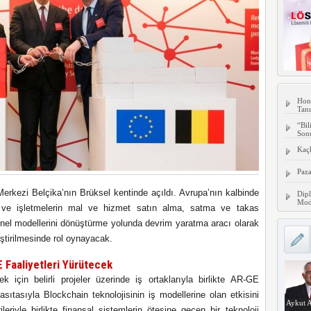
Hon
Tanı
“Bil
Son
Kaç
Paza
erkezi Belçika’nın Brüksel kentinde açıldı. Avrupa’nın kalbinde
Dipl
Mode
in ve işletmelerin mal ve hizmet satın alma, satma ve takas
yonel modellerini dönüştürme yolunda devrim yaratma aracı olarak
iştirilmesinde rol oynayacak.
E Faaliyetleri Yürütecek
k için belirli projeler üzerinde iş ortaklarıyla birlikte AR-GE
asıtasıyla Blockchain teknolojisinin iş modellerine olan etkisini
Aykut A
riyle birlikte finansal sistemlerin ötesine geçen bir teknoloji