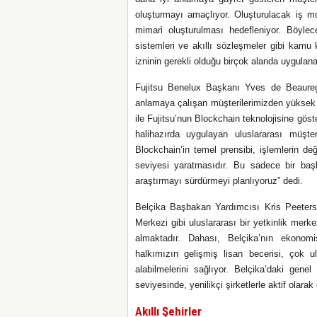
oluşturmayı amaçlıyor. Oluşturulacak iş mod
mimari oluşturulması hedefleniyor. Böylece
sistemleri ve akıllı sözleşmeler gibi kamu
izninin gerekli olduğu birçok alanda uygulana
Fujitsu Benelux Başkanı Yves de Beauregar
anlamaya çalışan müşterilerimizden yüksek
ile Fujitsu’nun Blockchain teknolojisine gös
halihazırda uygulayan uluslararası müşter
Blockchain’in temel prensibi, işlemlerin d
seviyesi yaratmasıdır. Bu sadece bir başla
araştırmayı sürdürmeyi planlıyoruz”
dedi
.
Belçika Başbakan Yardımcısı Kris Peeters,
Merkezi gibi uluslararası bir yetkinlik merk
almaktadır. Dahası, Belçika’nın ekonomi
halkımızın gelişmiş lisan becerisi, çok ul
alabilmelerini sağlıyor. Belçika’daki ge
seviyesinde, yenilikçi şirketlerle aktif olar
Akıllı Şehirler