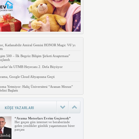
or, Katlanabilir Amiral Gemisi HONOR Magic V6’yı
ttı
işim 500 – İlk Beşyüz Bilişim Şirketi Araştırması”
uçlandı
karlar’da UTMB Heyecanı 2. Defa Büyüyor
rama, Google Cloud Altyapısına Geçti
oma Yetmiyor: Haliç Üniversitesi “Aranan Mezun”
lini Başlattı
KÖŞE YAZARLARI
“Arama Motorları Evrim Geçirecek”
Her geçen gün internet ve beraberinde
gelen yenilikler günlük yaşantımızın birer
parçası
ltındağ