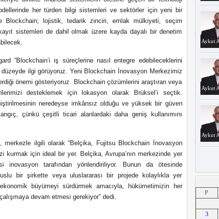
ellerinde her türden bilgi sistemleri ve sektörler için yeni bir
 Blockchain; lojistik, tedarik zinciri, emlak mülkiyeti, seçim
 kayıt sistemleri de dahil olmak üzere kayda dayalı bir denetim
Aykut A
bilecek.
d “Blockchain’i iş süreçlerine nasıl entegre edebileceklerini
 düzeyde ilgi görüyoruz. Yeni Blockchain İnovasyon Merkezimiz
terdiği önemi gösteriyoruz. Blockchain çözümlerini araştıran veya
Aykut A
ilerimizi desteklemek için lokasyon olarak Brüksel’i seçtik.
eğiştirilmesinin neredeyse imkânsız olduğu ve yüksek bir güven
ngıç, çünkü çeşitli ticari alanlardaki daha geniş kullanımını
Aykut A
 merkezle ilgili
olarak
“
Belçika, Fujitsu Blockchain İnovasyon
ezi kurmak için ideal bir yer. Belçika, Avrupa’nın merkezinde yer
si inovasyon tarafından yönlendiriliyor. Bunun da ötesinde
uslu bir şirkette veya uluslararası bir projede kolaylıkla yer
Aykut A
nel ekonomik büyümeyi sürdürmek amacıyla, hükümetimizin her
P
ak çalışmaya devam etmesi gerekiyor”
dedi.
3