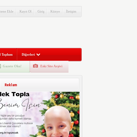
itene Ekle
Kayıt Ol
Giriş
Künye
İletişim
l Toplum
Diğerleri
Gazete Oku!
Eski Site Arşivi
Reklam