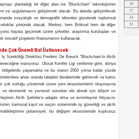
10
mayı planladığı bir diğer alan ise “Blockchain” teknolojisinin
Erkut A
17
rım ve uygulamasını geliştirmek olacak. Bu alanda geliştirilecek
24
amanda sosyolojik ve demografik etkenleri gözeterek toplumsal
31
 zorluklar yönünde olacak. Merkez, hem Brüksel hem de diğer
asyonu hayata geçirmek üzere şirketler, araştırma kuruluşları ve
Erkut A
k inovatif projelerin finansmanını kullanacak.
minde Çok Önemli Rol Üstlenecek
 İş Sürekliliği Direktörü Frederic De Breuck “
Blockchain’in Akıllı
tleneceğine inanıyoruz. Ulusal Kentler Ligi verilerine göre, dünya
Erkut A
l bölgelerde yaşamakta ve bu oranın 2050 yılına kadar yüzde
yönetimlere artan oranda talepleri beraberinde getirecek ve kamu
i bir çok zorluğu yönetmek üzere yeni ekosistemlerin oluşmasına
l ve ekonomik ve çevresel sorunları ele almak için bilişim ve
Erkut A
birleştiren Akıllı Şehirler’e adapte olma ve evrimleşme ihtiyacını
jisinin, kamusal kayıt ve seçim sisteminde oy güvenliği ve akıllı
omatikleştirme potansiyeli, bu değişen ekosistemde kuşkusuz
Erkut A