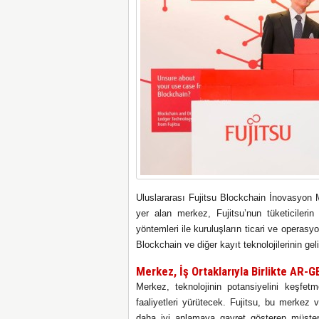
Uluslararası Fujitsu Blockchain İnovasyon M
yer alan merkez, Fujitsu’nun tüketiciler
yöntemleri ile kuruluşların ticari ve operas
Blockchain ve diğer kayıt teknolojilerinin gel
Merkez, İş Ortaklarıyla Birlikte AR-G
Merkez, teknolojinin potansiyelini keşfetme
faaliyetleri yürütecek. Fujitsu, bu merkez v
daha iyi anlamaya gayret gösteren müşterile