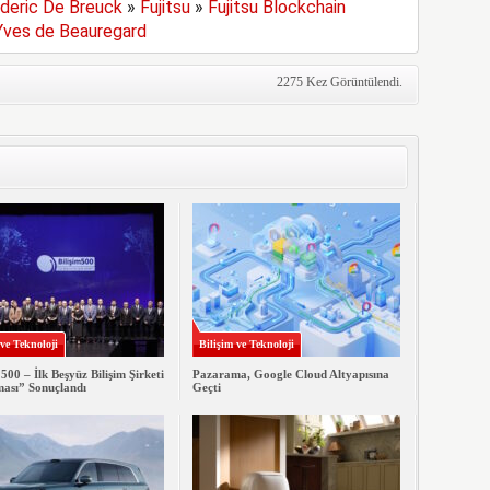
deric De Breuck
»
Fujitsu
»
Fujitsu Blockchain
Yves de Beauregard
2275 Kez Görüntülendi.
 ve Teknoloji
Bilişim ve Teknoloji
 500 – İlk Beşyüz Bilişim Şirketi
Pazarama, Google Cloud Altyapısına
ması” Sonuçlandı
Geçti