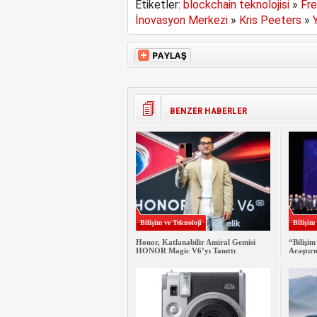
Etiketler:
blockchain teknolojisi
»
Fre
İnovasyon Merkezi
»
Kris Peeters
»
BENZER HABERLER
Bilişim ve Teknoloji
Bilişim
Honor, Katlanabilir Amiral Gemisi
“Bilişim
HONOR Magic V6’yı Tanıttı
Araştır