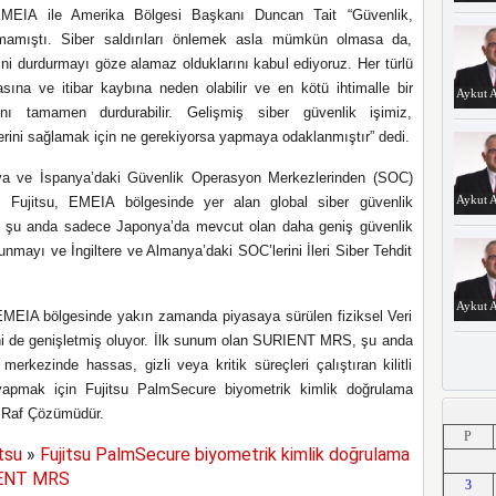
MEIA ile Amerika Bölgesi Başkanı Duncan Tait “Güvenlik,
olmamıştı. Siber saldırıları önlemek asla mümkün olmasa da,
erini durdurmayı göze alamaz olduklarını kabul ediyoruz. Her türlü
lmasına ve itibar kaybına neden olabilir ve en kötü ihtimalle bir
Aykut A
ını tamamen durdurabilir. Gelişmiş siber güvenlik işimiz,
elerini sağlamak için ne gerekiyorsa yapmaya odaklanmıştır” dedi.
diya ve İspanya’daki Güvenlik Operasyon Merkezlerinden (SOC)
Aykut A
r. Fujitsu, EMEIA bölgesinde yer alan global siber güvenlik
en, şu anda sadece Japonya’da mevcut olan daha geniş güvenlik
mayı ve İngiltere ve Almanya’daki SOC’lerini İleri Siber Tehdit
Aykut A
MEIA bölgesinde yakın zamanda piyasaya sürülen fiziksel Veri
ni de genişletmiş oluyor. İlk sunum olan SURIENT MRS, şu anda
rkezinde hassas, gizli veya kritik süreçleri çalıştıran kilitli
 yapmak için Fujitsu PalmSecure biyometrik kimlik doğrulama
ir Raf Çözümüdür.
Aykut A
P
tsu
»
Fujitsu PalmSecure biyometrik kimlik doğrulama
ENT MRS
3