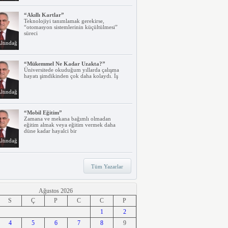
“Akıllı Kartlar”
Teknolojiyi tanımlamak gerekirse,
“otomasyon sistemlerinin küçültülmesi”
süreci
ltındağ
“Mükemmel Ne Kadar Uzakta?”
Üniversitede okuduğum yıllarda çalışma
hayatı şimdikinden çok daha kolaydı. İş
ltındağ
“Mobil Eğitim”
Zamana ve mekana bağımlı olmadan
eğitim almak veya eğitim vermek daha
düne kadar hayalci bir
ltındağ
“Teknoloji, Hızlı Tren ve İrem…”
Tüm Yazarlar
Belki dikkatinizi çekmiştir. Türkiye’nin ilk
hızlı treni Ankara – Eskişehir
ltındağ
Ağustos 2026
S
Ç
P
C
C
P
“Ne Duruyorsunuz, Dijitalleşsenize!”
1
2
Arabanız kendi kendine park ederken, siz
4
apartmanınıza giriyor ve evinizin kapısını
5
6
7
8
9