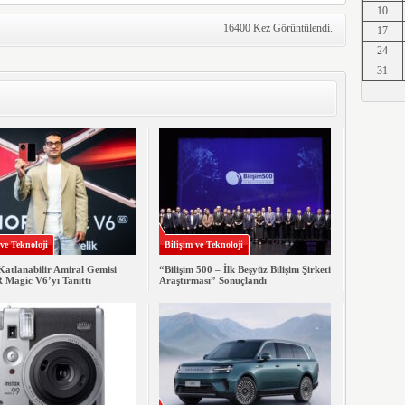
10
Erkut A
16400 Kez Görüntülendi.
17
24
31
Erkut A
Erkut A
 ve Teknoloji
Bilişim ve Teknoloji
Katlanabilir Amiral Gemisi
“Bilişim 500 – İlk Beşyüz Bilişim Şirketi
Erkut A
agic V6’yı Tanıttı
Araştırması” Sonuçlandı
Erkut A