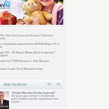
O, Yeni Nesil Çerçevesiz Konsept Telefonunu
urdu
or, Katlanabilir Amiral Gemisi HONOR Magic V6’yı
ttı
işim 500 – İlk Beşyüz Bilişim Şirketi Araştırması”
uçlandı
karlar’da UTMB Heyecanı 2. Defa Büyüyor
rama, Google Cloud Altyapısına Geçti
KÖŞE YAZARLARI
“Arama Motorları Evrim Geçirecek”
Her geçen gün internet ve beraberinde
gelen yenilikler günlük yaşantımızın birer
parçası
ltındağ