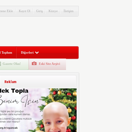
itene Ekle
Kayıt Ol
Giriş
Künye
İletişim
l Toplum
Diğerleri
Gazete Oku!
Eski Site Arşivi
Reklam