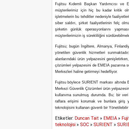
Fujitsu Kıdemli Başkan Yardımcısı ve E
müşterilerimiz için hiç bu kadar kritik 
işletmelerin bu tehditler nedeniyle faaliyetl
siber saldırı, şirket faaliyetlerinin felç o
şirketin günlük operasyonlarını yapmas
müşterilerimizin iş sürekliliğini sürdürebilm
Fujitsu; bugün İngiltere, Almanya, Finlan
yönetilen güvenlik hizmetleri sunmaktadı
alanlarındaki ürün yelpazesini genişletirk
çözümleri yelpazesini de EMEIA pazarına sun
Merkezleri haline getirmeyi hedefliyor.
Fujitsu böylece SURIENT markası altında E
Merkezi Güvenlik Çözümleri ürün yelpazesi
kullanıma sunulmuş durumda. Bu; bir veri me
raflara erişimi korumak ve bunlara giriş
teknolojisini kullanan güvenli bir Yönetilebil
Etiketler:
Duncan Tait
»
EMEIA
»
Fuji
teknolojisi
»
SOC
»
SURIENT
»
SURI