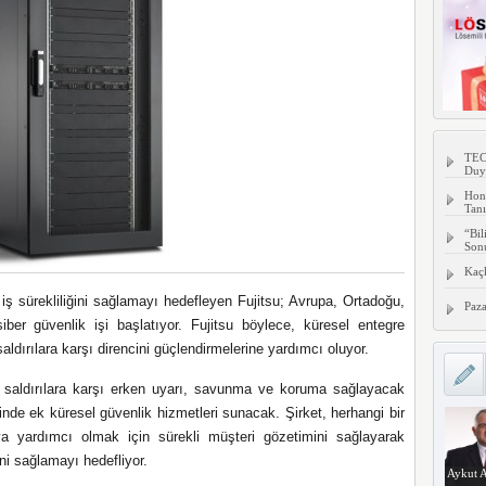
TECN
Duy
Hon
Tanı
“Bil
Son
Kaç
in iş sürekliliğini sağlamayı hedefleyen Fujitsu; Avrupa, Ortadoğu,
Paza
ber güvenlik işi başlatıyor. Fujitsu böylece, küresel entegre
aldırılara karşı direncini güçlendirmelerine yardımcı oluyor.
ber saldırılara karşı erken uyarı, savunma ve koruma sağlayacak
nde ek küresel güvenlik hizmetleri sunacak. Şirket, herhangi bir
ya yardımcı olmak için sürekli müşteri gözetimini sağlayarak
ini sağlamayı hedefliyor.
Aykut A