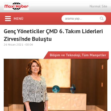
Normal Site
MENÜ
Genç Yöneticiler ÇMD 6. Takım Liderleri
Zirvesi’nde Buluştu
26 Nisan 2021 -
00:04
Bilişim ve Teknoloji
,
Tüm Manşetler