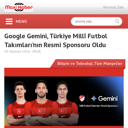
Normal Site
MENÜ
Google Gemini, Türkiye Millî Futbol
Takımları’nın Resmi Sponsoru Oldu
03 Haziran 2026 -
00:05
Bilişim ve Teknoloji
,
Tüm Manşetler