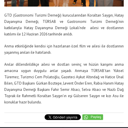
GTD (Gastronomi Turizmi Derneği) kurucularından Koraltan Saygın, Hatay
Dayanışma Derneği, TÜRSAB ve Gastronomi Turizmi Derneği’nin
katkılarıyla Hatay Dayanışma Derneği Lokali’nde ailesi ve dostlarının
katılımı ile 12 Haziran 2026 tarihinde anıldı.
Anma etkinliğinde kendisi için hazırlanan özel film ve ailesi ile dostlarının
yaşanmış anıları ile hatırlandı.
Anılar dillendirildikçe ailesi ve dostları sevinç ve hüzün karışımı anma
amacına uygun duygulu anlar yaşadı. Anmaya TÜRSAB’tan Yüksel
Türemez, Turizmci Cem Polatoğlu, Gazeteci Aykut Altındağ ve Hatice Ünal
Bilen, GTD Başkanı Gürkan Boztepe, Levent Önder Eren, Rabia Hanım Hatay
Dayanışma Derneği Başkanı Fahir Semir Abacı, Selva Abacı ve Nazlı Dağ
Toprak ile Rahmetli Koraltan Saygın’ın eşi Gülseren Saygın ve kızı Asu ile
konuklar hazır bulundu.