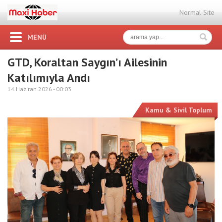
Normal Site
MENÜ
GTD, Koraltan Saygın’ı Ailesinin
Katılımıyla Andı
14 Haziran 2026 -
00:03
Kamu & Sivil Toplum