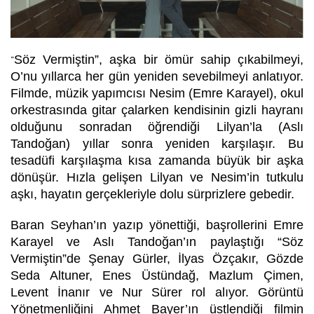
Söz Vermiştin
”
, aşka bir ömür sahip çıkabilmeyi,
“
O’nu yıllarca her gün yeniden sevebilmeyi anlatıyor.
Filmde, müzik yapımcısı Nesim (Emre Karayel), okul
orkestrasında gitar çalarken kendisinin gizli hayranı
olduğunu sonradan öğrendiği Lilyan’la (Aslı
Tandoğan) yıllar sonra yeniden karşılaşır. Bu
tesadüfi karşılaşma kısa zamanda büyük bir aşka
dönüşür. Hızla gelişen Lilyan ve Nesim’in tutkulu
aşkı, hayatın gerçekleriyle dolu sürprizlere gebedir.
Baran Seyhan’ın yazıp yönettiği, başrollerini Emre
Karayel ve Aslı Tandoğan’ın paylaştığı
“
Söz
Vermiştin
”
de Şenay Gürler, İlyas Özçakır, Gözde
Seda Altuner, Enes Üstündağ, Mazlum Çimen,
Levent İnanır ve Nur Sürer rol alıyor. Görüntü
Yönetmenliğini Ahmet Bayer’ın üstlendiği filmin