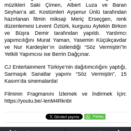
müzikleri Saki Çimen, Albert Luza ve Baran
Seyhan’a ait. Kostümleri Ayşenur Ünlü tarafından
hazırlanan filmin miksajı Meriç Erseçgen, renk
düzenlemesi Levent Öztürk, kurgusu Aytekin Birkon
ve Büşra Demir tarafından yapıldı. Yardımcı
yapımcılığını Murat Yaman, Yasemin Küçükçavdar
ve Nur Kardeşler’ın üstlendiği
“
Söz Vermiştin
”
in
Yetkili Yapımcısı ise Berrin Dağçınar.
CJ Entertainment Türkiye’nin dağıtımcılığını yaptığı,
Sarmaşık Sanatlar yapımı
“
Söz Vermiştin
”
, 15
Kasım’da sinemalarda!
Filminin Fragmanını İzlemek
ve
İndirmek İçin:
https://youtu.be/-lenM4RknbI