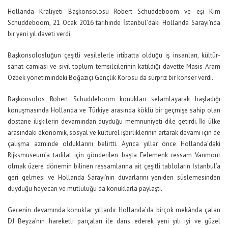
Hollanda Kraliyeti Başkonsolosu Robert Schuddeboom ve eşi Kim
Schuddeboom, 21 Ocak 2016 tarihinde İstanbul’daki Hollanda Sarayı’nda
bir yeni yıl daveti verdi.
Başkonsolosluğun çeşitli vesilelerle irtibatta olduğu iş insanları, kültür-
sanat camiası ve sivil toplum temsilcilerinin katıldığı davette Masis Aram
Özbek yönetimindeki Boğaziçi Gençlik Korosu da sürpriz bir konser verdi.
Başkonsolos Robert Schuddeboom konukları selamlayarak başladığı
konuşmasında Hollanda ve Türkiye arasında köklü bir geçmişe sahip olan
dostane ilişkilerin devamından duyduğu memnuniyeti dile getirdi. İki ülke
arasındaki ekonomik, sosyal ve kültürel işbirliklerinin artarak devamı için de
çalışma azminde olduklarını belirtti. Ayrıca yıllar önce Hollanda’daki
Rijksmuseum’a tadilat için gönderilen başta Felemenk ressam Vanmour
olmak üzere dönemin bilinen ressamlarına ait çeşitli tabloların İstanbul’a
geri gelmesi ve Hollanda Sarayı’nın duvarlarını yeniden süslemesinden
duyduğu heyecan ve mutluluğu da konuklarla paylaştı.
Gecenin devamında konuklar yıllardır Hollanda’da birçok mekânda çalan
DJ Beyza’nın hareketli parçaları ile dans ederek yeni yılı iyi ve güzel