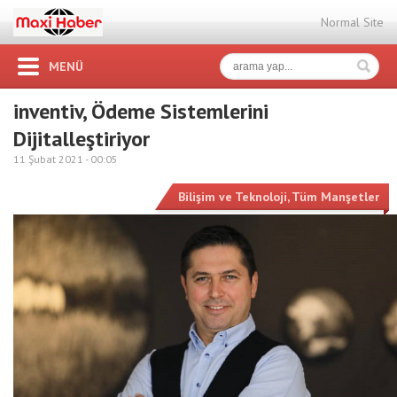
Normal Site
MENÜ
inventiv, Ödeme Sistemlerini
Dijitalleştiriyor
11 Şubat 2021 -
00:05
Bilişim ve Teknoloji
,
Tüm Manşetler