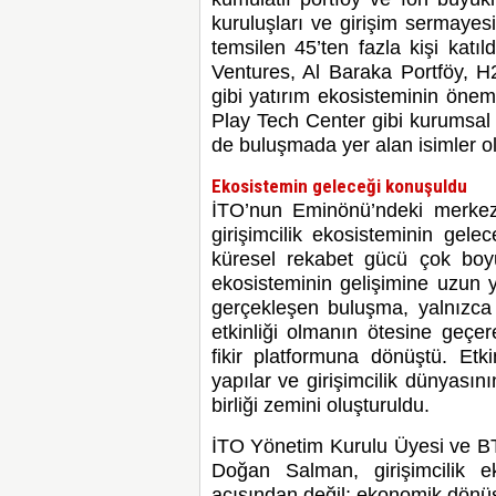
kuruluşları ve girişim sermayes
temsilen 45’ten fazla kişi katı
Ventures, Al Baraka Portföy, 
gibi yatırım ekosisteminin önem
Play Tech Center gibi kurumsal 
de buluşmada yer alan isimler o
Ekosistemin geleceği konuşuldu
İTO’nun Eminönü’ndeki merkez b
girişimcilik ekosisteminin gel
küresel rekabet gücü çok boyutl
ekosisteminin gelişimine uzun y
gerçekleşen buluşma, yalnızca
etkinliği olmanın ötesine geçere
fikir platformuna dönüştü. Etki
yapılar ve girişimcilik dünyasını
birliği zemini oluşturuldu.
İTO Yönetim Kurulu Üyesi ve B
Doğan Salman, girişimcilik ek
açısından değil; ekonomik dönüş