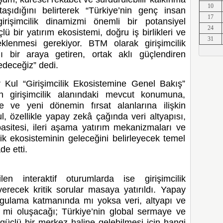
10
aşıdığını belirterek “Türkiye’nin genç insan
Erkut A
17
rişimcilik dinamizmi önemli bir potansiyel
24
lü bir yatırım ekosistemi, doğru iş birlikleri ve
31
teklenmesi gerekiyor. BTM olarak girişimcilik
ı bir araya getiren, ortak aklı güçlendiren
Erkut A
edeceğiz” dedi.
ul “Girişimcilik Ekosistemine Genel Bakış”
n girişimcilik alanındaki mevcut konumuna,
 ve yeni dönemin fırsat alanlarına ilişkin
Erkut A
, özellikle yapay zekâ çağında veri altyapısı,
apasitesi, ileri aşama yatırım mekanizmaları ve
lik ekosisteminin geleceğini belirleyecek temel
de etti.
Erkut A
ilen interaktif oturumlarda ise girişimcilik
erecek kritik sorular masaya yatırıldı. Yapay
ulama katmanında mı yoksa veri, altyapı ve
Erkut A
de mi oluşacağı; Türkiye’nin global sermaye ve
 güçlü bir merkez haline gelebilmesi için hangi