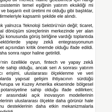
kosistemin temel eşiğinin yatırım eksikliği mi
ve başarılı exit üretimi mi olduğu gibi başlıklar,
irmeleriyle kapsamlı şekilde ele alındı.
k yalnızca Teknoloji Sektörü’nün değil; ticaret,
sal dönüşüm süreçlerinin merkezinde yer alan
üğü konusunda görüş birliğine vardığı toplantıda
sektörlerde yapay zekâ entegrasyonunun
et açısından kritik önemde olduğu ifade edildi.
aha sonra rapor haline getirildi.
’nin özellikle oyun, fintech ve yapay zekâ
ele sahip olduğu, ancak seri A sonrası yatırım
cı erişimi, uluslararası ölçeklenme ve veri
nlarda yapısal gelişim ihtiyacının sürdüğü
 Avrupa ve Kuzey Amerika ekseninde bölgesel
 potansiyeline sahip olduğu ifade edilirken;
lar arasındaki açık inovasyon modellerinin
elerinin uluslararası ölçekte daha görünür hale
mu desteklerinin daha etkin mekanizmalarla
dirildi.