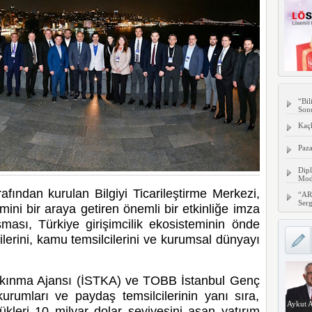
“Bil
Son
Kaç
Paza
Dipl
Mode
afından kurulan Bilgiyi Ticarileştirme Merkezi,
“AR
Serg
emini bir araya getiren önemli bir etkinliğe imza
ası, Türkiye girişimcilik ekosisteminin önde
cilerini, kamu temsilcilerini ve kurumsal dünyayı
lkınma Ajansı (İSTKA) ve TOBB İstanbul Genç
urumları ve paydaş temsilcilerinin yanı sıra,
Aykut A
ükleri 10 milyar dolar seviyesini aşan yatırım