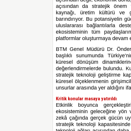
açısından da stratejik önem t
kaynağı, üretim kültürü ve gi
barındırıyor. Bu potansiyelin güç
uluslararası bağlantılarla des
ekosisteminin tüm paydaşların
platformlar oluşturmaya devam 
BTM Genel Müdürü Dr. Önder K
başlıklı sunumunda Türkiye’ni
küresel dönüşüm dinamiklerine
değerlendirmelerde bulundu. Kul
stratejik teknoloji geliştirme k
küresel ölçeklenmenin girişimci
unsurlar arasında yer aldığını ifa
Kritik konular masaya yatırıldı
Etkinlik boyunca gerçekleştir
ekosisteminin geleceğine yön v
zekâ çağında gerçek gücün uyg
stratejik teknoloji kapasitesin
teknoloji ağları açısından daha