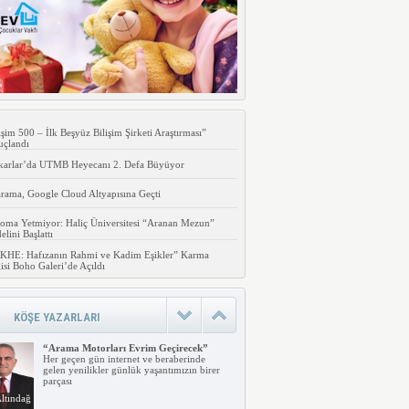
işim 500 – İlk Beşyüz Bilişim Şirketi Araştırması”
uçlandı
karlar’da UTMB Heyecanı 2. Defa Büyüyor
rama, Google Cloud Altyapısına Geçti
oma Yetmiyor: Haliç Üniversitesi “Aranan Mezun”
lini Başlattı
KHE: Hafızanın Rahmi ve Kadim Eşikler” Karma
isi Boho Galeri’de Açıldı
KÖŞE YAZARLARI
“Arama Motorları Evrim Geçirecek”
Her geçen gün internet ve beraberinde
gelen yenilikler günlük yaşantımızın birer
parçası
ltındağ