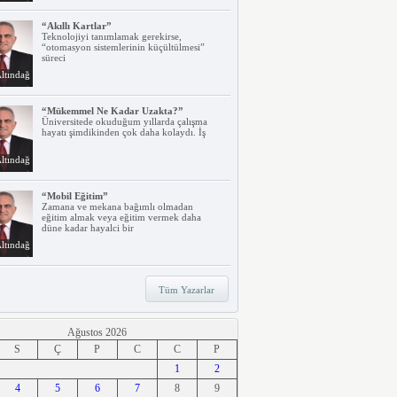
“Akıllı Kartlar”
Teknolojiyi tanımlamak gerekirse,
“otomasyon sistemlerinin küçültülmesi”
süreci
ltındağ
“Mükemmel Ne Kadar Uzakta?”
Üniversitede okuduğum yıllarda çalışma
hayatı şimdikinden çok daha kolaydı. İş
ltındağ
“Mobil Eğitim”
Zamana ve mekana bağımlı olmadan
eğitim almak veya eğitim vermek daha
düne kadar hayalci bir
ltındağ
“Teknoloji, Hızlı Tren ve İrem…”
Tüm Yazarlar
Belki dikkatinizi çekmiştir. Türkiye’nin ilk
hızlı treni Ankara – Eskişehir
ltındağ
Ağustos 2026
S
Ç
P
C
C
P
“Ne Duruyorsunuz, Dijitalleşsenize!”
1
2
Arabanız kendi kendine park ederken, siz
4
apartmanınıza giriyor ve evinizin kapısını
5
6
7
8
9