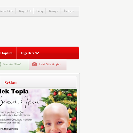
itene Ekle
Kayıt Ol
Giriş
Künye
İletişim
l Toplum
Diğerleri
Gazete Oku!
Eski Site Arşivi
Reklam