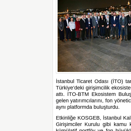
İstanbul Ticaret Odası (İTO) tar
Türkiye’deki girişimcilik ekosist
attı. İTO-BTM Ekosistem Buluşm
gelen yatırımcılarını, fon yöneti
aynı platformda buluşturdu.
Etkinliğe KOSGEB, İstanbul Ka
Girişimciler Kurulu gibi kamu k
kümülatif portföy ve fon büyükl