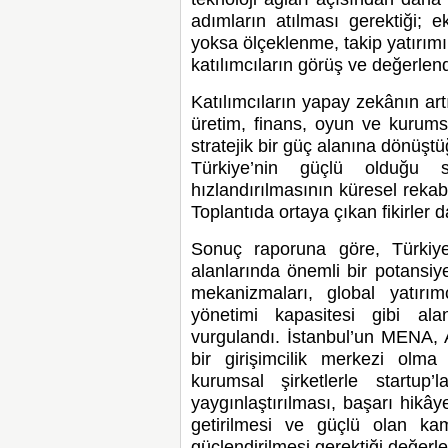
adımların atılması gerektiği; e
yoksa ölçeklenme, takip yatırımı 
katılımcıların görüş ve değerlend
Katılımcıların yapay zekânın artı
üretim, finans, oyun ve kurum
stratejik bir güç alanına dönüşt
Türkiye’nin güçlü olduğu 
hızlandırılmasının küresel rekab
Toplantıda ortaya çıkan fikirler d
Sonuç raporuna göre, Türkiye
alanlarında önemli bir potansiy
mekanizmaları, global yatırım
yönetimi kapasitesi gibi ala
vurgulandı. İstanbul’un MENA,
bir girişimcilik merkezi olma
kurumsal şirketlerle startup’
yaygınlaştırılması, başarı hikây
getirilmesi ve güçlü olan ka
güçlendirilmesi gerektiği değerlen