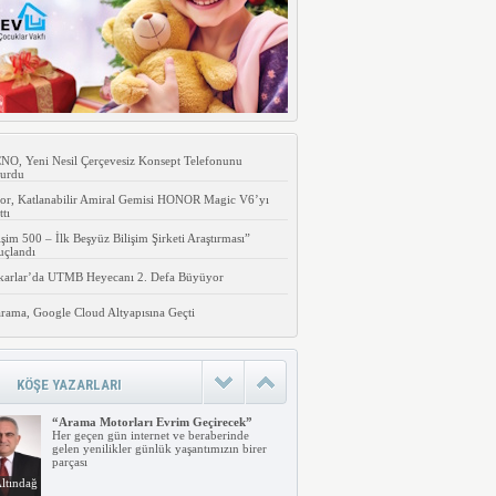
O, Yeni Nesil Çerçevesiz Konsept Telefonunu
urdu
or, Katlanabilir Amiral Gemisi HONOR Magic V6’yı
ttı
işim 500 – İlk Beşyüz Bilişim Şirketi Araştırması”
uçlandı
karlar’da UTMB Heyecanı 2. Defa Büyüyor
rama, Google Cloud Altyapısına Geçti
KÖŞE YAZARLARI
“Arama Motorları Evrim Geçirecek”
Her geçen gün internet ve beraberinde
gelen yenilikler günlük yaşantımızın birer
parçası
ltındağ