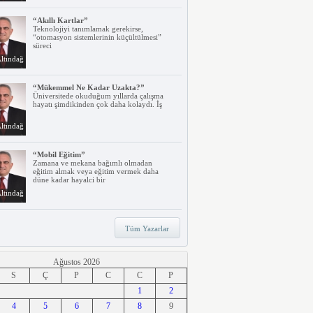
“Akıllı Kartlar”
Teknolojiyi tanımlamak gerekirse,
“otomasyon sistemlerinin küçültülmesi”
süreci
ltındağ
“Mükemmel Ne Kadar Uzakta?”
Üniversitede okuduğum yıllarda çalışma
hayatı şimdikinden çok daha kolaydı. İş
ltındağ
“Mobil Eğitim”
Zamana ve mekana bağımlı olmadan
eğitim almak veya eğitim vermek daha
düne kadar hayalci bir
ltındağ
“Teknoloji, Hızlı Tren ve İrem…”
Tüm Yazarlar
Belki dikkatinizi çekmiştir. Türkiye’nin ilk
hızlı treni Ankara – Eskişehir
ltındağ
Ağustos 2026
S
Ç
P
C
C
P
“Ne Duruyorsunuz, Dijitalleşsenize!”
1
2
Arabanız kendi kendine park ederken, siz
4
apartmanınıza giriyor ve evinizin kapısını
5
6
7
8
9