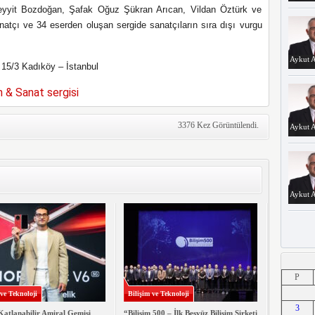
yyit Bozdoğan, Şafak Oğuz Şükran Arıcan, Vildan Öztürk ve
anatçı ve 34 eserden oluşan sergide sanatçıların sıra dışı vurgu
Aykut A
 15/3 Kadıköy – İstanbul
 & Sanat sergisi
3376 Kez Görüntülendi.
Aykut A
Aykut A
Aykut A
P
 ve Teknoloji
Bilişim ve Teknoloji
3
Katlanabilir Amiral Gemisi
“Bilişim 500 – İlk Beşyüz Bilişim Şirketi