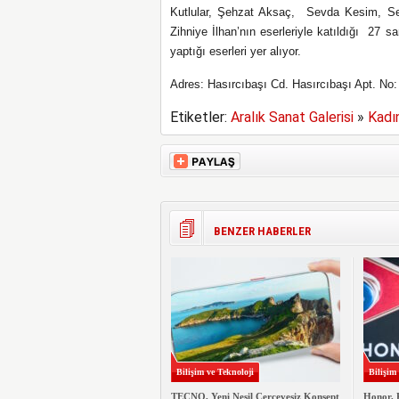
Kutlular, Şehzat Aksaç, Sevda Kesim, Se
Zihniye İlhan’nın eserleriyle katıldığı 27 s
yaptığı eserleri yer alıyor.
Adres: Hasırcıbaşı Cd. Hasırcıbaşı Apt. No:
Etiketler:
Aralık Sanat Galerisi
»
Kadın
BENZER HABERLER
Bilişim ve Teknoloji
Bilişim
TECNO, Yeni Nesil Çerçevesiz Konsept
Honor, 