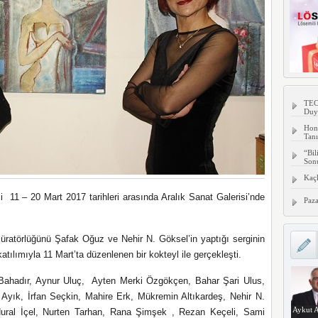
TECN
Duy
Hon
Tanı
“Bil
Son
Kaç
 11 – 20 Mart 2017 tarihleri arasında Aralık Sanat Galerisi’nde
Paza
 Küratörlüğünü Şafak Oğuz ve Nehir N. Göksel’in yaptığı serginin
atılımıyla 11 Mart’ta düzenlenen bir kokteyl ile gerçekleşti.
 Bahadır, Aynur Uluç, Ayten Merki Özgökçen, Bahar Şari Ulus,
yık, İrfan Seçkin, Mahire Erk, Mükremin Altıkardeş, Nehir N.
Aykut A
ural İçel, Nurten Tarhan, Rana Şimşek , Rezan Keçeli, Sami