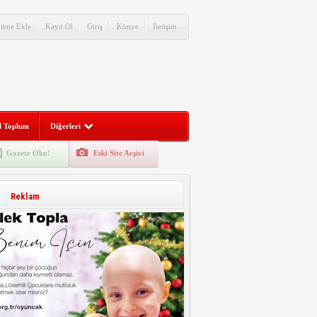
itene Ekle
Kayıt Ol
Giriş
Künye
İletişim
l Toplum
Diğerleri
Gazete Oku!
Eski Site Arşivi
Reklam