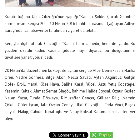
Kuratörlüğünü Ülkü Cılızoğlu’nun yaptığı “Kadına Şiddet-Çocuk Gelinler”
karma resim sergisi 20 – 30 Nisan 2016 tarihleri arasında Çağlayan Adliye
Sarayı’nda sanatseverler tarafından ziyaret edilebilir.
Sergiyle ilgili olarak Cılızoğlu, “Kadın hem annedir, hem de yardır. Bu
yüzden özeldir kadın. Kadına şiddete hayır diyoruz, bu duygularımızı
tuvallere yansıtıyoruz” dedi.
20 Nisan’da düzenlenen kokteyl ile açılan sergide Alev Demirkesen, Harika
Ören, Nadire Sönmez, Bilge Akon, Necla Sayacı, Ayten Akgürbüz, Gülçin
Dolek Erbil, Maral Köse Hava, Saliha Karslı Yücel, Arzu Yetiş Kocatepe,
Yasemin Keltek, Ahmet Serhat Bingöl, Rahime Halide Soysal, Öznur Kesler,
Nalan Yazar, Funda Döşkaya, K.Muzaffer Gençer, Gülizar Kılıç, Nermin
Çökdü, Güler İşcan, Jale Özcan Cenay-, Ülkü Cılızoğlu, Frida Vinci, Başak
Tiryaki Nakip, Cahide Topaloglu ve Nilay Köksal Karaman’ın eserleri yer
alıyor.