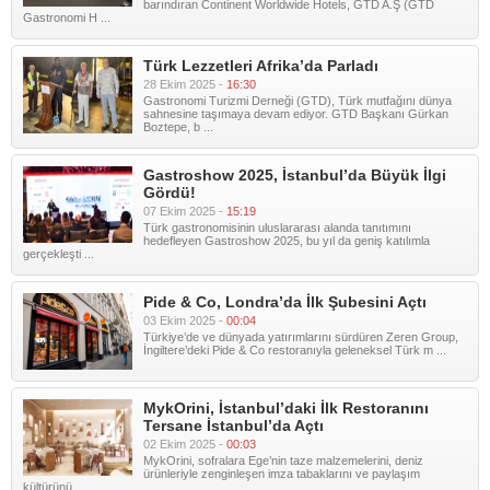
barındıran Continent Worldwide Hotels, GTD A.Ş (GTD
Gastronomi H ...
Türk Lezzetleri Afrika’da Parladı
28 Ekim 2025 -
16:30
Gastronomi Turizmi Derneği (GTD), Türk mutfağını dünya
sahnesine taşımaya devam ediyor. GTD Başkanı Gürkan
Boztepe, b ...
Gastroshow 2025, İstanbul’da Büyük İlgi
Gördü!
07 Ekim 2025 -
15:19
Türk gastronomisinin uluslararası alanda tanıtımını
hedefleyen Gastroshow 2025, bu yıl da geniş katılımla
gerçekleşti ...
Pide & Co, Londra’da İlk Şubesini Açtı
03 Ekim 2025 -
00:04
Türkiye’de ve dünyada yatırımlarını sürdüren Zeren Group,
İngiltere’deki Pide & Co restoranıyla geleneksel Türk m ...
MykOrini, İstanbul’daki İlk Restoranını
Tersane İstanbul’da Açtı
02 Ekim 2025 -
00:03
MykOrini, sofralara Ege’nin taze malzemelerini, deniz
ürünleriyle zenginleşen imza tabaklarını ve paylaşım
kültürünü ...