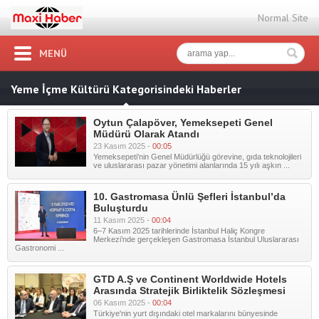
Normal Site
MENÜ
Yeme İçme Kültürü Kategorisindeki Haberler
Oytun Çalapöver, Yemeksepeti Genel
Müdürü Olarak Atandı
23 Kasım 2025 -
00:05
Yemeksepeti'nin Genel Müdürlüğü görevine, gıda teknolojileri
ve uluslararası pazar yönetimi alanlarında 15 yılı aşkın ...
10. Gastromasa Ünlü Şefleri İstanbul’da
Buluşturdu
11 Kasım 2025 -
00:04
6–7 Kasım 2025 tarihlerinde İstanbul Haliç Kongre
Merkezi’nde gerçekleşen Gastromasa İstanbul Uluslararası
Gastronomi ...
GTD A.Ş ve Continent Worldwide Hotels
Arasında Stratejik Birliktelik Sözleşmesi
06 Kasım 2025 -
00:04
Türkiye'nin yurt dışındaki otel markalarını bünyesinde