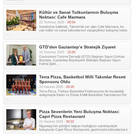
Kültür ve Sanat Tutkunlarının Buluşma
Noktası: Cafe Marmara
22 Temmuz 2025 -
00:04
İstanbul’un kalbinde, Taksim’de yer alan Cafe Marmara, bu
yaz kültür ve sanat tutkunlarının vazgeçilmez buluşma nokta
...
GTD’den Gaziantep’e Stratejik Ziyaret
16 Temmuz 2025 -
15:00
Gastronomi Turizmi Derneği (GTD) Başkanı Sayın Gürkan
Boztepe, Gaziantep Büyükşehir Belediye Başkanı Sayın
Fatma Şahi ...
Terra Pizza, Basketbol Milli Takımlar Resmi
Sponsoru Oldu
23 Haziran 2025 -
00:05
Terra Pizza, Türkiye Basketbol Federasyonu ile imzaladığı
anlaşmayla Kadın ve Erkek A Milli Basketbol Takımlarının Re
...
Pizza Sevenlerin Yeni Buluşma Noktası:
Capri Pizza Restaurant
21 Haziran 2025 -
00:02
Nişantaşı’nın şıklığını İtalyan mutfağının samimiyetiyle
buluşturan Capri Pizza Restaurant, gastronomi tutkunlarına k
...