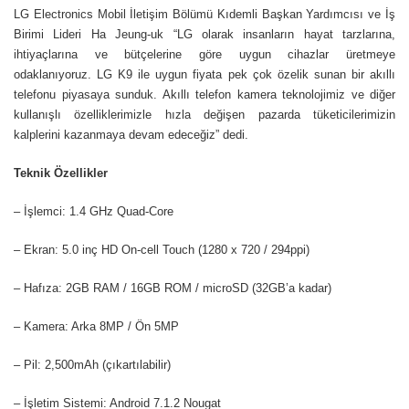
LG Electronics Mobil İletişim Bölümü Kıdemli Başkan Yardımcısı ve İş
Birimi Lideri Ha Jeung-uk “LG olarak insanların hayat tarzlarına,
ihtiyaçlarına ve bütçelerine göre uygun cihazlar üretmeye
odaklanıyoruz. LG K9 ile uygun fiyata pek çok özelik sunan bir akıllı
telefonu piyasaya sunduk. Akıllı telefon kamera teknolojimiz ve diğer
kullanışlı özelliklerimizle hızla değişen pazarda tüketicilerimizin
kalplerini kazanmaya devam edeceğiz” dedi.
Teknik Özellikler
– İşlemci: 1.4 GHz Quad-Core
– Ekran: 5.0 inç HD On-cell Touch (1280 x 720 / 294ppi)
– Hafıza: 2GB RAM / 16GB ROM / microSD (32GB’a kadar)
– Kamera: Arka 8MP / Ön 5MP
– Pil: 2,500mAh (çıkartılabilir)
– İşletim Sistemi: Android 7.1.2 Nougat