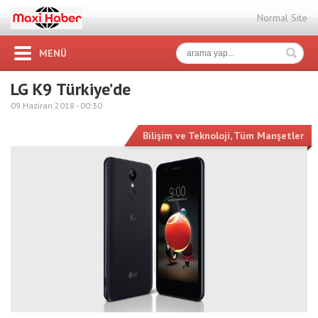
Normal Site
MENÜ
LG K9 Türkiye’de
09 Haziran 2018 -
00:30
Bilişim ve Teknoloji
,
Tüm Manşetler