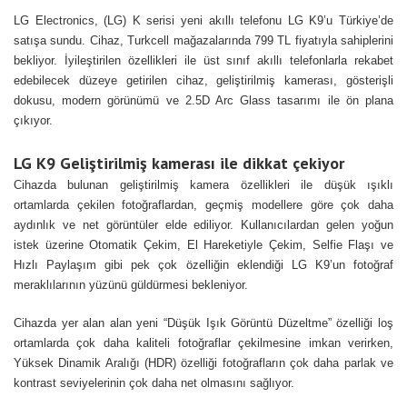
LG Electronics, (LG) K serisi yeni akıllı telefonu LG K9’u Türkiye’de
satışa sundu. Cihaz, Turkcell mağazalarında 799 TL fiyatıyla sahiplerini
bekliyor. İyileştirilen özellikleri ile üst sınıf akıllı telefonlarla rekabet
edebilecek düzeye getirilen cihaz, geliştirilmiş kamerası, gösterişli
dokusu, modern görünümü ve 2.5D Arc Glass tasarımı ile ön plana
çıkıyor.
LG K9 Geliştirilmiş kamerası ile dikkat çekiyor
Cihazda bulunan geliştirilmiş kamera özellikleri ile düşük ışıklı
ortamlarda çekilen fotoğraflardan, geçmiş modellere göre çok daha
aydınlık ve net görüntüler elde ediliyor. Kullanıcılardan gelen yoğun
istek üzerine Otomatik Çekim, El Hareketiyle Çekim, Selfie Flaşı ve
Hızlı Paylaşım gibi pek çok özelliğin eklendiği LG K9’un fotoğraf
meraklılarının yüzünü güldürmesi bekleniyor.
Cihazda yer alan alan yeni “Düşük Işık Görüntü Düzeltme” özelliği loş
ortamlarda çok daha kaliteli fotoğraflar çekilmesine imkan verirken,
Yüksek Dinamik Aralığı (HDR) özelliği fotoğrafların çok daha parlak ve
kontrast seviyelerinin çok daha net olmasını sağlıyor.