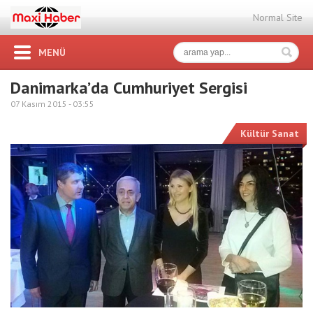
Normal Site
MENÜ
Danimarka’da Cumhuriyet Sergisi
07 Kasım 2015 -
03:55
Kültür Sanat