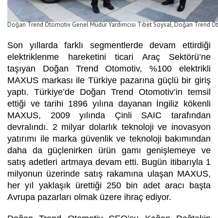
Doğan Trend Otomotiv Genel Müdür Yardımcısı Tibet Soysal, Doğan Trend O
Son yıllarda farklı segmentlerde devam ettirdiği
elektriklenme hareketini ticari Araç Sektörü’ne
taşıyan Doğan Trend Otomotiv, %100 elektrikli
MAXUS markası ile Türkiye pazarına güçlü bir giriş
yaptı. Türkiye’de Doğan Trend Otomotiv’in temsil
ettiği ve tarihi 1896 yılına dayanan İngiliz kökenli
MAXUS, 2009 yılında Çinli SAIC tarafından
devralındı. 2 milyar dolarlık teknoloji ve inovasyon
yatırımı ile marka güvenlik ve teknoloji bakımından
daha da güçlenirken ürün gamı genişlemeye ve
satış adetleri artmaya devam etti. Bugün itibarıyla 1
milyonun üzerinde satış rakamına ulaşan MAXUS,
her yıl yaklaşık ürettiği 250 bin adet aracı başta
Avrupa pazarları olmak üzere ihraç ediyor.