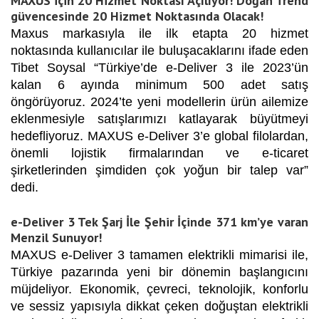
MAXUS için 20 Hizmet Noktası Açılıyor! Doğan Trend
güvencesinde 20 Hizmet Noktasında Olacak!
Maxus markasıyla ile ilk etapta 20 hizmet
noktasında kullanıcılar ile buluşacaklarını ifade eden
Tibet Soysal “Türkiye’de e-Deliver 3 ile 2023’ün
kalan 6 ayında minimum 500 adet satış
öngörüyoruz. 2024’te yeni modellerin ürün ailemize
eklenmesiyle satışlarımızı katlayarak büyütmeyi
hedefliyoruz. MAXUS e-Deliver 3’e global filolardan,
önemli lojistik firmalarından ve e-ticaret
şirketlerinden şimdiden çok yoğun bir talep var”
dedi.
e-Deliver 3 Tek Şarj İle Şehir İçinde 371 km’ye varan
Menzil Sunuyor!
MAXUS e-Deliver 3 tamamen elektrikli mimarisi ile,
Türkiye pazarında yeni bir dönemin başlangıcını
müjdeliyor. Ekonomik, çevreci, teknolojik, konforlu
ve sessiz yapısıyla dikkat çeken doğuştan elektrikli