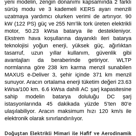
yeni modelin, zengin donanımı kapsamında 2 farklı
sürüş modu ve 3 kademeli KERS ayarı menzili
uzatmaya yardımcı olurken verimi de artırıyor. 90
kW (122 PS) güç ve 255 Nm’lik tork üreten elektrikli
motor, 50.23 kWsa batarya ile destekleniyor.
Ekstrem hava koşullarına dayanıklı ileri batarya
teknolojisi yoğun enerji, yüksek güç, ağırlıktan
tasarruf, uzun yıllar kullanım, güvenlik gibi
avantajları da beraberinde getiriyor. WLTP
normlarına göre 238 km karma menzil sunabilen
MAXUS e-Deliver 3, şehir içinde 371 km menzil
sunuyor. Aracın ortalama enerji tüketim değeri 23.63
kWsa/100 km. 6.6 kWsa dahili AC şarj kapasitesine
sahip modelin batarya doluluğu DC şarj
istasyonlarında 45 dakikada yüzde 5’ten 80’e
ulaşılabiliyor. Aracın maksimum hızı 120 km/s ile
elektronik olarak sınırlandırılıyor.
Doğuştan Elektrikli Mimari ile Hafif ve Aerodinamik