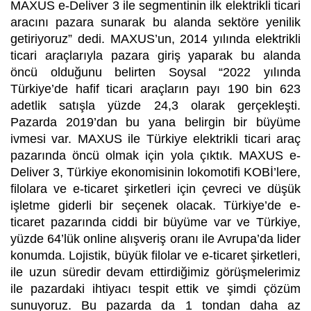
MAXUS e-Deliver 3 ile segmentinin ilk elektrikli ticari
aracını pazara sunarak bu alanda sektöre yenilik
getiriyoruz” dedi. MAXUS’un, 2014 yılında elektrikli
ticari araçlarıyla pazara giriş yaparak bu alanda
öncü olduğunu belirten Soysal “2022 yılında
Türkiye’de hafif ticari araçların payı 190 bin 623
adetlik satışla yüzde 24,3 olarak gerçekleşti.
Pazarda 2019’dan bu yana belirgin bir büyüme
ivmesi var. MAXUS ile Türkiye elektrikli ticari araç
pazarında öncü olmak için yola çıktık. MAXUS e-
Deliver 3, Türkiye ekonomisinin lokomotifi KOBİ’lere,
filolara ve e-ticaret şirketleri için çevreci ve düşük
işletme giderli bir seçenek olacak. Türkiye’de e-
ticaret pazarında ciddi bir büyüme var ve Türkiye,
yüzde 64’lük online alışveriş oranı ile Avrupa’da lider
konumda. Lojistik, büyük filolar ve e-ticaret şirketleri,
ile uzun süredir devam ettirdiğimiz görüşmelerimiz
ile pazardaki ihtiyacı tespit ettik ve şimdi çözüm
sunuyoruz. Bu pazarda da 1 tondan daha az