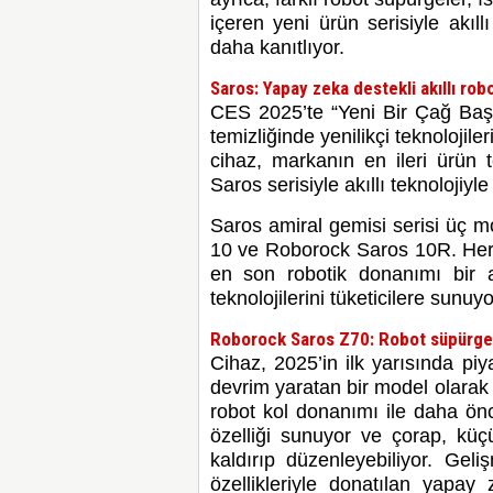
içeren yeni ürün serisiyle akıllı
daha kanıtlıyor.
Saros: Yapay zeka destekli akıllı rob
CES 2025’te “Yeni Bir Çağ Başlıy
temizliğinde yenilikçi teknolojile
cihaz, markanın en ileri ürün t
Saros serisiyle akıllı teknolojiyl
Saros amiral gemisi serisi üç 
10 ve Roborock Saros 10R. Her m
en son robotik donanımı bir a
teknolojilerini tüketicilere sunuyo
Roborock Saros Z70: Robot süpürge d
Cihaz, 2025’in ilk yarısında pi
devrim yaratan bir model olarak 
robot kol donanımı ile daha önc
özelliği sunuyor ve çorap, küçü
kaldırıp düzenleyebiliyor. Ge
özellikleriyle donatılan yapay