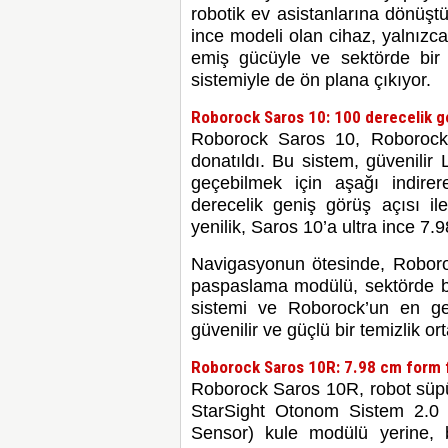
robotik ev asistanlarına dönüşt
ince modeli olan cihaz, yalnızc
emiş gücüyle ve sektörde bir 
sistemiyle de ön plana çıkıyor.
Roborock Saros 10: 100 derecelik g
Roborock Saros 10, Roborock’
donatıldı. Bu sistem, güvenilir
geçebilmek için aşağı indirer
derecelik geniş görüş açısı i
yenilik, Saros 10’a ultra ince 7.
Navigasyonun ötesinde, Roboroc
paspaslama modülü, sektörde bi
sistemi ve Roborock’un en geli
güvenilir ve güçlü bir temizlik ort
Roborock Saros 10R: 7.98 cm form 
Roborock Saros 10R, robot süpür
StarSight Otonom Sistem 2.0 i
Sensor) kule modülü yerine, b