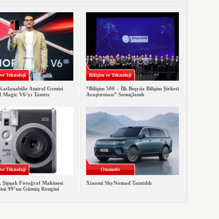
 ve Teknoloji
Bilişim ve Teknoloji
Katlanabilir Amiral Gemisi
“Bilişim 500 – İlk Beşyüz Bilişim Şirketi
agic V6’yı Tanıttı
Araştırması” Sonuçlandı
 ve Teknoloji
Otomotiv
, Şipşak Fotoğraf Makinesi
Xiaomi SkyNomad Tanıtıldı
mini 99’un Gümüş Rengini