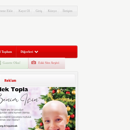
itene Ekle
Kayıt Ol
Giriş
Künye
İletişim
l Toplum
Diğerleri
Gazete Oku!
Eski Site Arşivi
Reklam