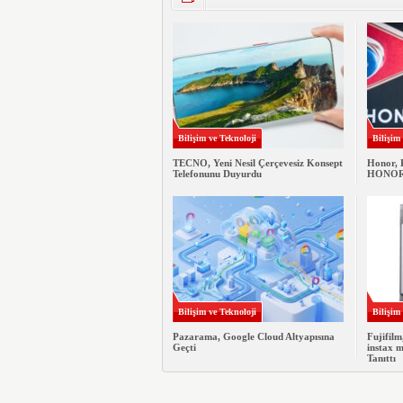
Bilişim ve Teknoloji
Bilişim
TECNO, Yeni Nesil Çerçevesiz Konsept
Honor, 
Telefonunu Duyurdu
HONOR M
Bilişim ve Teknoloji
Bilişim
Pazarama, Google Cloud Altyapısına
Fujifilm
Geçti
instax 
Tanıttı