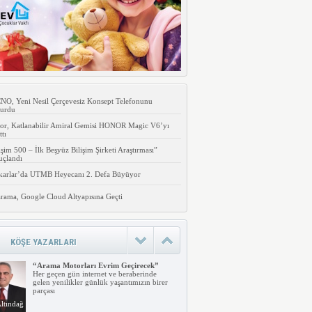
O, Yeni Nesil Çerçevesiz Konsept Telefonunu
urdu
or, Katlanabilir Amiral Gemisi HONOR Magic V6’yı
ttı
işim 500 – İlk Beşyüz Bilişim Şirketi Araştırması”
uçlandı
karlar’da UTMB Heyecanı 2. Defa Büyüyor
rama, Google Cloud Altyapısına Geçti
KÖŞE YAZARLARI
“Arama Motorları Evrim Geçirecek”
Her geçen gün internet ve beraberinde
gelen yenilikler günlük yaşantımızın birer
parçası
ltındağ