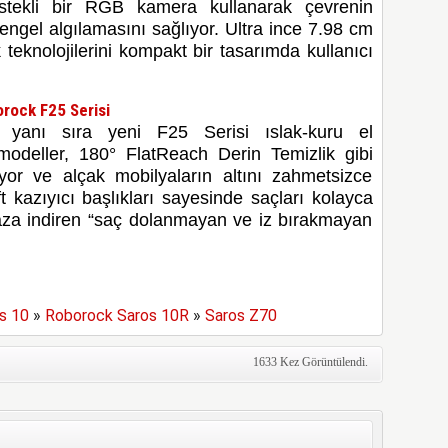
stekli bir RGB kamera kullanarak çevrenin
engel algılamasını sağlıyor. Ultra ince 7.98 cm
 teknolojilerini kompakt bir tasarımda kullanıcı
orock F25 Serisi
n yanı sıra yeni F25 Serisi ıslak-kuru el
 modeller, 180° FlatReach Derin Temizlik gibi
ıkıyor ve alçak mobilyaların altını zahmetsizce
ft kazıyıcı başlıkları sayesinde saçları kolayca
aza indiren “saç dolanmayan ve iz bırakmayan
s 10
»
Roborock Saros 10R
»
Saros Z70
1633 Kez Görüntülendi.