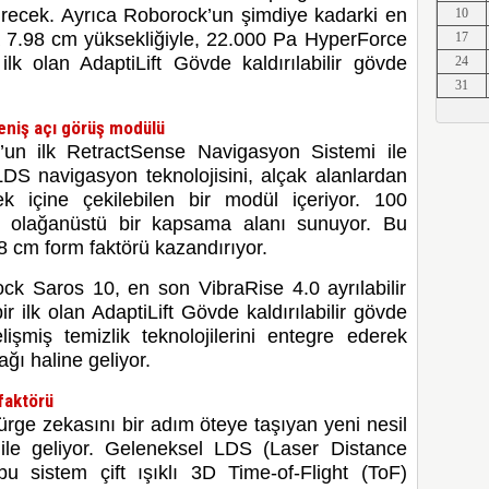
ürecek. Ayrıca Roborock’un şimdiye kadarki en
10
Erkut A
a 7.98 cm yüksekliğiyle, 22.000 Pa HyperForce
17
ilk olan AdaptiLift Gövde
kaldırılabilir gövde
24
31
eniş açı görüş modülü
Erkut A
un ilk RetractSense Navigasyon Sistemi ile
 LDS navigasyon teknolojisini, alçak alanlardan
ek içine çekilebilen bir modül içeriyor. 100
le olağanüstü bir kapsama alanı sunuyor. Bu
Erkut A
98 cm form faktörü kazandırıyor.
k Saros 10, en son VibraRise 4.0 ayrılabilir
r ilk olan AdaptiLift Gövde
kaldırılabilir gövde
şmiş temizlik teknolojilerini entegre ederek
Erkut A
ağı haline geliyor.
faktörü
ge zekasını bir adım öteye taşıyan yeni nesil
Erkut A
le geliyor. Geleneksel LDS (Laser Distance
u sistem çift ışıklı 3D Time-of-Flight (ToF)