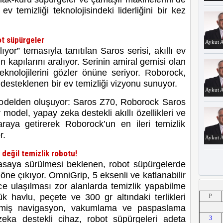
 ev temizliği teknolojisindeki liderliğini bir kez
ot süpürgeler
Aykut A
or” temasıyla tanıtılan Saros serisi, akıllı ev
rin kapılarını aralıyor. Serinin amiral gemisi olan
eknolojilerini gözler önüne seriyor. Roborock,
e desteklenen bir ev temizliği vizyonu sunuyor.
Aykut A
modelden oluşuyor: Saros Z70, Roborock Saros
odel, yapay zeka destekli akıllı özellikleri ve
raya getirerek Roborock’un en ileri temizlik
r.
Aykut A
eğil temizlik robotu!
yasaya sürülmesi beklenen, robot süpürgelerde
öne çıkıyor. OmniGrip, 5 eksenli ve katlanabilir
e ulaşılması zor alanlarda temizlik yapabilme
Aykut A
k havlu, peçete ve 300 gr altındaki terlikleri
P
lişmiş navigasyon, vakumlama ve paspaslama
 zeka destekli cihaz, robot süpürgeleri adeta
3