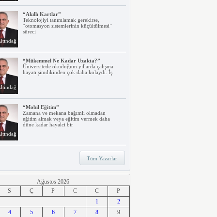
“Akıllı Kartlar”
Teknolojiyi tanımlamak gerekirse,
“otomasyon sistemlerinin küçültülmesi”
süreci
ltındağ
“Mükemmel Ne Kadar Uzakta?”
Üniversitede okuduğum yıllarda çalışma
hayatı şimdikinden çok daha kolaydı. İş
ltındağ
“Mobil Eğitim”
Zamana ve mekana bağımlı olmadan
eğitim almak veya eğitim vermek daha
düne kadar hayalci bir
ltındağ
“Teknoloji, Hızlı Tren ve İrem…”
Tüm Yazarlar
Belki dikkatinizi çekmiştir. Türkiye’nin ilk
hızlı treni Ankara – Eskişehir
ltındağ
Ağustos 2026
S
Ç
P
C
C
P
“Ne Duruyorsunuz, Dijitalleşsenize!”
1
2
Arabanız kendi kendine park ederken, siz
4
apartmanınıza giriyor ve evinizin kapısını
5
6
7
8
9