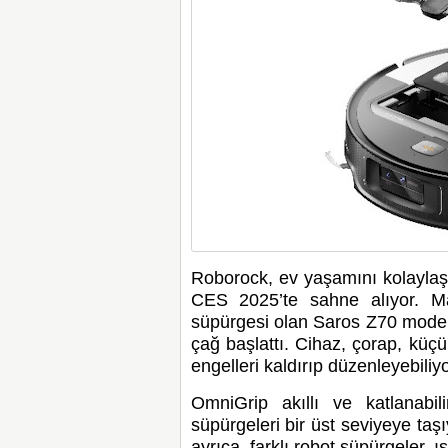
Roborock, ev yaşamını kolaylaştı
CES 2025’te sahne alıyor. Ma
süpürgesi olan Saros Z70 modelini
çağ başlattı. Cihaz, çorap, küçük
engelleri kaldırıp düzenleyebiliyo
OmniGrip akıllı ve katlanabi
süpürgeleri bir üst seviyeye ta
ayrıca, farklı robot süpürgeler, 