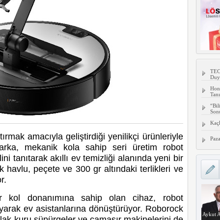
TECN
Duy
Hon
Tanı
“Bil
Son
Kaç
rmak amacıyla geliştirdiği yenilikçi ürünleriyle
Paza
rka, mekanik kola sahip seri üretim robot
 tanıtarak akıllı ev temizliği alanında yeni bir
 havlu, peçete ve 300 gr altındaki terlikleri ve
r.
lir kol donanımına sahip olan cihaz, robot
şıyarak ev asistanlarına dönüştürüyor. Roborock
Aykut A
ıslak-kuru süpürgeler ve çamaşır makinelerini de