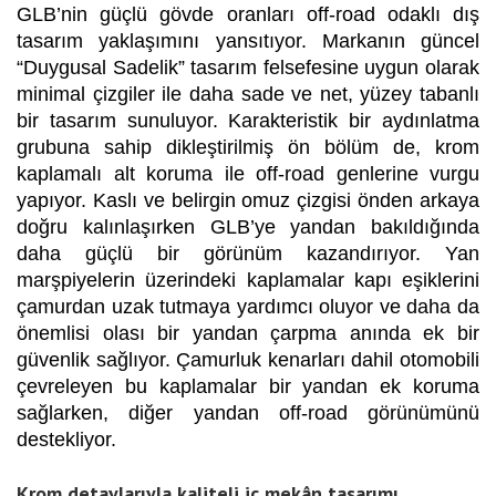
GLB’nin güçlü gövde oranları off-road odaklı dış
tasarım yaklaşımını yansıtıyor. Markanın güncel
“Duygusal Sadelik” tasarım felsefesine uygun olarak
minimal çizgiler ile daha sade ve net, yüzey tabanlı
bir tasarım sunuluyor. Karakteristik bir aydınlatma
grubuna sahip dikleştirilmiş ön bölüm de, krom
kaplamalı alt koruma ile off-road genlerine vurgu
yapıyor. Kaslı ve belirgin omuz çizgisi önden arkaya
doğru kalınlaşırken GLB’ye yandan bakıldığında
daha güçlü bir görünüm kazandırıyor. Yan
marşpiyelerin üzerindeki kaplamalar kapı eşiklerini
çamurdan uzak tutmaya yardımcı oluyor ve daha da
önemlisi olası bir yandan çarpma anında ek bir
güvenlik sağlıyor. Çamurluk kenarları dahil otomobili
çevreleyen bu kaplamalar bir yandan ek koruma
sağlarken, diğer yandan off-road görünümünü
destekliyor.
Krom detaylarıyla kaliteli iç mekân tasarımı