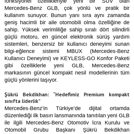
fonksiyonel özellikleriyle yeni bir SUV olan
Mercedes-Benz GLB, çok yönlü ve pratik bir
kullanım sunuyor. Bunun yanı sıra aynı zamanda
geni
ş
hacimli bir aile otomobili olma özelli
ğ
ine de
sahip. Yüksek verimlili
ğ
e sahip sıralı dört silindirli
güçlü motoru, en güncel elektronik sürü
ş
yardım
sistemleri, benzersiz bir kullanıcı deneyimi sunan
bilgi-e
ğ
lence sistemi MBUX (Mercedes-Benz
Kullanıcı Deneyimi) ve KEYLESS-GO Konfor Paketi
gibi özelliklerle yeni GLB, Mercedes-Benz
markasının güncel kompakt nesil modellerinin tüm
güçlü yönlerini ta
ş
ı
yor.
Şükrü Bekdikhan: “Hedefimiz Premium kompakt
sınıfta liderlik”
Mercedes-Benz’in Türkiye’de dijital ortamda
düzenlediği ilk basın lansmanında tanıtılan yeni GLB
ile ilgili Mercedes-Benz Otomotiv İcra Kurulu ve
Otomobil Grubu Başkanı Şükrü Bekdikhan