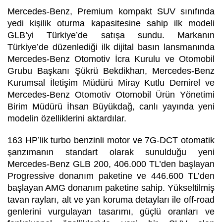
Mercedes-Benz, Premium kompakt SUV sınıfında
yedi ki
ş
ilik oturma kapasitesine sahip ilk modeli
GLB’yi Türkiye’de satı
ş
a sundu. Markanın
Türkiye’de düzenlediği ilk dijital basın lansmanında
Mercedes-Benz Otomotiv İcra Kurulu ve Otomobil
Grubu Başkanı Şükrü Bekdikhan, Mercedes-Benz
Kurumsal İletişim Müdürü Miray Kutlu Demirel ve
Mercedes-Benz Otomotiv Otomobil Ürün Yönetimi
Birim Müdürü İhsan Büyükdağ, canlı yayında yeni
modelin özelliklerini aktardılar.
163 HP’lik turbo benzinli motor ve 7G-DCT otomatik
ş
anz
ı
manın standart olarak sunuldu
ğ
u yeni
Mercedes-Benz GLB 200, 406.000 TL’den ba
ş
layan
Progressive donanım paketine ve 446.600 TL’den
ba
ş
layan AMG donanım paketine sahip. Yükseltilmi
ş
tavan raylar
ı
, alt ve yan koruma detayları ile off-road
genlerini vurgulayan tasarımı, güçlü oranları ve