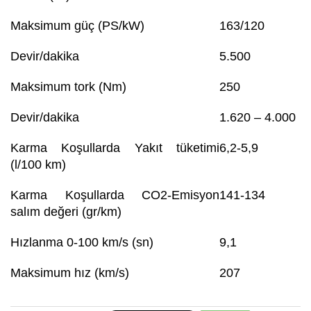
Maksimum güç (PS/kW)
163/120
Devir/dakika
5.500
Maksimum tork (Nm)
250
Devir/dakika
1.620 – 4.000
Karma Koşullarda Yakıt tüketimi
6,2-5,9
(l/100 km)
Karma Koşullarda CO
2
-Emisyon
141-134
salım değeri (gr/km)
Hızlanma 0-100 km/s (sn)
9,1
Maksimum hız (km/s)
207