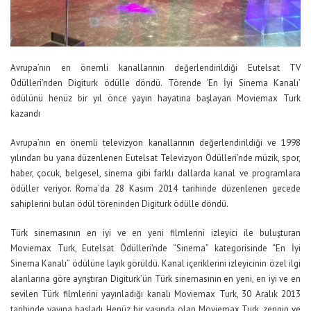
Avrupa’nın en önemli kanallarının değerlendirildiği Eutelsat TV
Ödülleri’nden Digiturk ödülle döndü. Törende ‘En İyi Sinema Kanalı’
ödülünü henüz bir yıl önce yayın hayatına başlayan Moviemax Turk
kazandı
Avrupa’nın en önemli televizyon kanallarının değerlendirildiği ve 1998
yılından bu yana düzenlenen Eutelsat Televizyon Ödülleri’nde müzik, spor,
haber, çocuk, belgesel, sinema gibi farklı dallarda kanal ve programlara
ödüller veriyor. Roma’da 28 Kasım 2014 tarihinde düzenlenen gecede
sahiplerini bulan ödül töreninden Digiturk ödülle döndü.
Türk sinemasının en iyi ve en yeni filmlerini izleyici ile buluşturan
Moviemax Turk, Eutelsat Ödülleri’nde “Sinema” kategorisinde “En İyi
Sinema Kanalı” ödülüne layık görüldü. Kanal içeriklerini izleyicinin özel ilgi
alanlarına göre ayrıştıran Digiturk’ün Türk sinemasının en yeni, en iyi ve en
sevilen Türk filmlerini yayınladığı kanalı Moviemax Turk, 30 Aralık 2013
tarihinde yayına başladı. Henüz bir yaşında olan Moviemax Turk, zengin ve