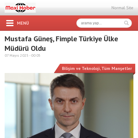
Normal Site
MENÜ
Mustafa Güneş, Fimple Türkiye Ülke
Müdürü Oldu
07 Mayıs 2025 -
00:05
Bilişim ve Teknoloji
,
Tüm Manşetler