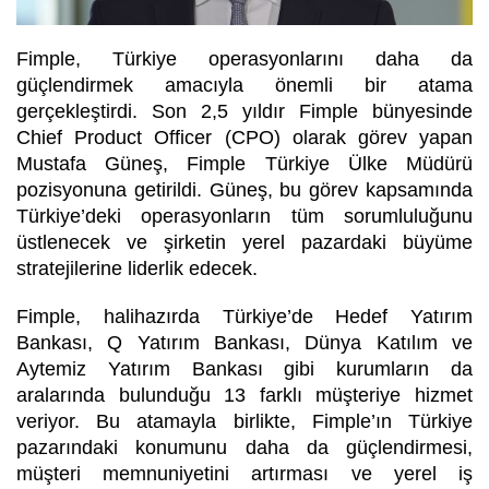
Fimple, T
ürkiye operasyonlarını daha da
güçlendirmek amacıyla
ö
nemli bir atama
gerçekleştirdi. Son 2,5 yıldı
r Fimple b
ünyesinde
Chief Product Officer (CPO) olarak g
ö
rev yapan
Mustafa Güneş
, Fimple T
ürkiye
Ü
lke M
üdürü
pozisyonuna getirildi. Güneş, bu g
ö
rev kapsamında
Türkiye’deki operasyonların tüm sorumluluğunu
üstlenecek ve şirketin yerel pazardaki büyüme
stratejilerine liderlik edecek.
Fimple, halihazırda Türkiye’de Hedef Yatırım
Bankası, Q Yatırım Bankası, Dünya Katılım ve
Aytemiz Yatırım Bankası gibi kurumların da
aralarında bulunduğu 13 farklı müşteriye hizmet
veriyor. Bu atamayla birlikte, Fimple’ın Türkiye
pazarındaki konumunu daha da güçlendirmesi,
müşteri memnuniyetini artı
rmas
ı ve yerel iş