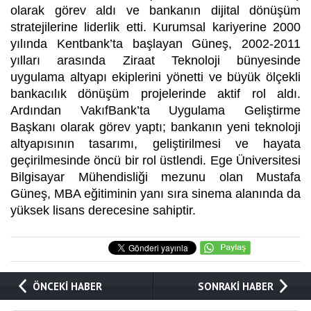
olarak g
ö
rev aldı ve bankanın dijital d
ö
nüşüm
stratejilerine liderlik etti. Kurumsal kariyerine 2000
yılı
nda Kentbank
’ta başlayan Güneş, 2002-2011
yılları arasında Ziraat Teknoloji bünyesinde
uygulama altyapı ekiplerini y
ö
netti ve büyük
ö
lçekli
bankacılı
k d
ö
nüşüm projelerinde aktif rol aldı.
Ardından Vakı
fBank
’ta Uygulama Geliştirme
Başkanı olarak g
ö
rev yaptı; bankanın yeni teknoloji
altyapısının tasarımı, geliştirilmesi ve hayata
geçirilmesinde
ö
ncü bir rol üstlendi.
Ege
Ü
niversitesi
Bilgisayar Mühendisliği mezunu olan Mustafa
Güneş
, MBA e
ğitiminin yanı sıra sinema alanında da
yüksek lisans derecesine sahiptir.
ÖNCEKİ HABER
SONRAKİ HABER