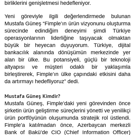
birliklerini genişletmesi hedefleniyor.
Yeni g
ö
reviyle ilgili değerlendirmede bulunan
Mustafa Güneş
“
Fimple’ın ürün vizyonunu oluşturma
sürecinde edindiğim deneyimi şimdi Türkiye
operasyonlarının liderliğine taşıyacak olmaktan
büyük bir heyecan duyuyorum. Türkiye, dijital
bankacılık alanında d
ö
nüşümün merkezinde yer
alan bir ülke. Bu potansiyeli, güçlü bir teknoloji
altyapısı
ve m
üşteri odaklı bir yaklaşımla
birleştirerek, Fimple’ın ülke çapındaki etkisini daha
da artırmayı hedefliyoruz” dedi.
Mustafa Güneş Kimdir?
Mustafa Güneş, Fimple’daki yeni g
ö
revinden
ö
nce
şirketin ürün geliştirme süreçlerini y
ö
netti ve yenilikçi
ürün portf
ö
yünün oluşumunda stratejik rol üstlendi.
Fimple’a katılmadan
ö
nce, Azerbaycan merkezli
Bank of Bakü’de CIO (Chief Information Officer)